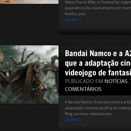
Neste Dia da Mãe, a Hisense faz suge
experiência de visionamento em mom
família, pois...
LER MAIS »
Bandai Namco e a A
que a adaptação ci
videojogo de fantas
PUBLICADO EM
NOTÍCIAS
,
COMENTÁRIOS
A Bandai Namco Entertainment e a A
adaptação cinematográfica do videojo
Ring, escrita e realizada por...
LER MAIS »