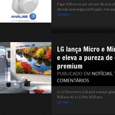
Pagar 630 euros por um par de auscu
decisão que exige justificação, mas pag
LER MAIS »
LG lança Micro e Mi
e eleva a pureza de
premium
PUBLICADO EM
NOTÍCIAS
,
COMENTÁRIOS
A LG Electronics (LG) está a lançar g
RGB evo AI e LG Mini RGB evo...
LER MAIS »