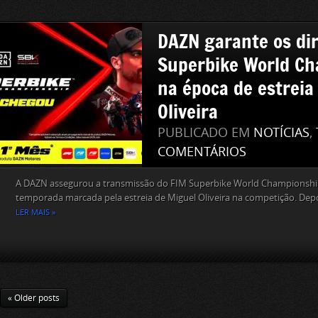
DAZN garante os dir
Superbike World C
na época de estreia
Oliveira
PUBLICADO EM
NOTÍCIAS
,
COMENTÁRIOS
A DAZN assegurou a transmissão do FIM Superbike World Championsh
temporada marcada pela estreia de Miguel Oliveira na competição. Depoi
LER MAIS »
« Older posts