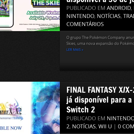
PUBLICADO EM
ANDROID
,
NINTENDO
,
NOTÍCIAS
,
TRA
COMENTÁRIOS
O grupo The Pokémon Company anunci
Skies, uma nova expansão do Pokémo
LER MAIS »
FINAL FANTASY X/X-
já disponível para 
Switch 2
PUBLICADO EM
NINTEND
2
,
NOTÍCIAS
,
WII U
|
0 COM