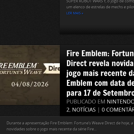
SUPER ROBOT WARS Y, o jogo de comba
um elenco de estrelas de mechs e pilot
LER MAIS »
Fire Emblem: Fortu
Direct revela novid
jogo mais recente da
Emblem com data d
para 17 de Setembr
PUBLICADO EM
NINTEND
2
,
NOTÍCIAS
|
0 COMENTÁR
Durante a apresentação Fire Emblem: Fortune’s Weave Direct de hoje, a
novidades sobre o jogo mais recente da série Fire...