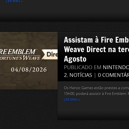
LER MAIS »
Assistam à Fire Emb
Weave Direct na ter
Agosto
PUBLICADO EM
NINTEND
2
,
NOTÍCIAS
|
0 COMENTÁR
Os Heroic Games estão prestes a come
15h00, poderá assistir à Fire Emblem: 
LER MAIS »