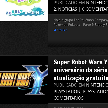
PUBLICADO EM
NINTEND
2
,
NOTÍCIAS
|
0 COMENTÁR
Hoje, o grupo The Pokémon Company 
Pokémon Pokopia – Parte 1: Bubbly Ba
LER MAIS »
Super Robot Wars Y
aniversário da séri
atualização gratuit
PUBLICADO EM
NINTEND
PLAYSTATION
,
PLAYSTATIO
COMENTÁRIOS