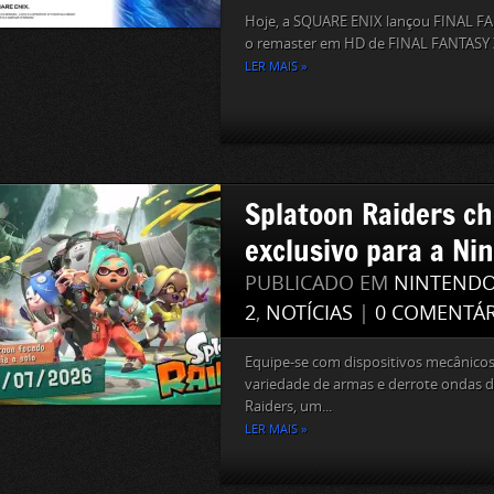
Hoje, a SQUARE ENIX lançou FINAL FA
o remaster em HD de FINAL FANTASY X
LER MAIS »
Splatoon Raiders c
exclusivo para a Ni
PUBLICADO EM
NINTEND
2
,
NOTÍCIAS
|
0 COMENTÁR
Equipe-se com dispositivos mecânico
variedade de armas e derrote ondas 
Raiders, um...
LER MAIS »