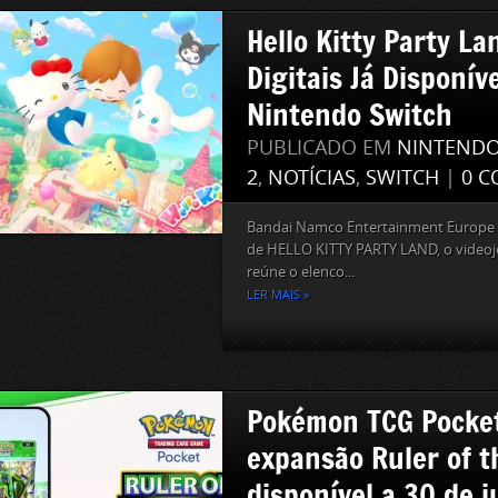
Hello Kitty Party L
Digitais Já Disponív
Nintendo Switch
PUBLICADO EM
NINTEND
2
,
NOTÍCIAS
,
SWITCH
|
0 C
Bandai Namco Entertainment Europe la
de HELLO KITTY PARTY LAND, o videojo
reúne o elenco...
LER MAIS »
Pokémon TCG Pocket
expansão Ruler of t
disponível a 30 de 