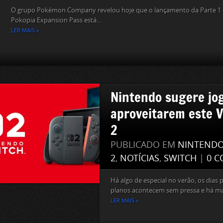
O grupo Pokémon Company revelou hoje que o lançamento da Parte 
Pokopia Expansion Pass está...
LER MAIS »
Nintendo sugere jo
aproveitarem este V
2
PUBLICADO EM
NINTEND
2
,
NOTÍCIAS
,
SWITCH
|
0 C
Há algo de especial no verão, os dias
planos acontecem sem pressa e há mai
LER MAIS »