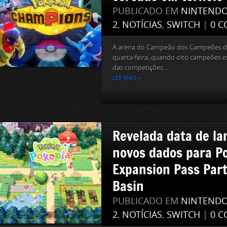
PUBLICADO EM
NINTEND
2
,
NOTÍCIAS
,
SWITCH
|
0 C
A arena do Campeão dos Campeões d
quarta-feira, quando oito campeões e
das competições...
LER MAIS »
Revelada data de l
novos dados para P
Expansion Pass Part
Basin
PUBLICADO EM
NINTEND
2
,
NOTÍCIAS
,
SWITCH
|
0 C