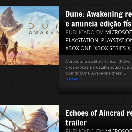
Dune: Awakening re
e anuncia edição fís
PUBLICADO EM
MICROSOF
PLAYSTATION
,
PLAYSTATIO
XBOX ONE
,
XBOX SERIES X
A produtora e editora Funcom® divu
onde explora em detalhe aquilo que 
quando Dune: Awakening chegar...
LER MAIS »
Echoes of Aincrad r
trailer
PUBLICADO EM
MICROSOF