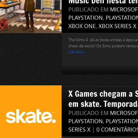
Music Den nesta t
PUBLICADO EM
MICROSOF
PLAYSTATION
,
PLAYSTATIO
XBOX ONE
,
XBOX SERIES X
The Sims 4 dá as boas-vindas à époc
cheio de estilo! Os Sims podem renovar
LER MAIS »
X Games chegam a 
em skate. Temporad
PUBLICADO EM
MICROSOF
PLAYSTATION
,
PLAYSTATIO
SERIES X
|
0 COMENTÁRIO