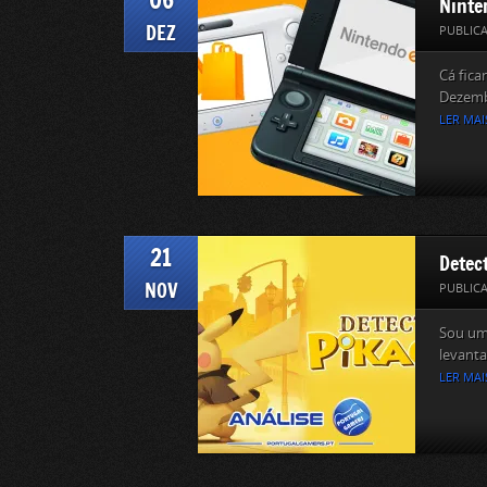
Ninte
DEZ
PUBLIC
Cá fic
Dezembr
LER MAI
21
Detec
NOV
PUBLIC
Sou uma
levant
LER MAI