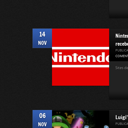
14
Ninte
NOV
receb
PUBLIC
COMENT
Sites d
06
Luigi
NOV
PUBLIC