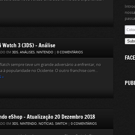
Intro
nossa
passa
Coloc
aqui
o
Sub
i Watch 3 (3DS) – Análise
teu
ender
ADO EM
3DS
,
ANÁLISES
,
NINTENDO
|
0 COMENTÁRIOS
FAC
de
email
Watch sempre teve um grande adversário a enfrentar, no
a à popularidade no Ocidente. O outro franchise com...
S »
PUB
ndo eShop – Atualização 20 Dezembro 2018
ADO EM
3DS
,
NINTENDO
,
NOTÍCIAS
,
SWITCH
|
0 COMENTÁRIOS