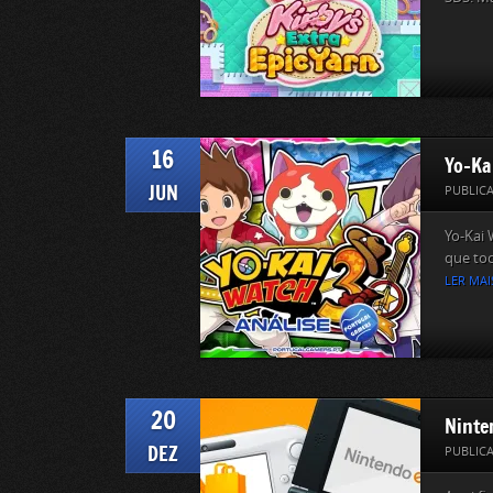
16
Yo-Ka
JUN
PUBLIC
Yo-Kai 
que toc
LER MAI
20
Ninte
DEZ
PUBLIC