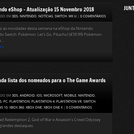
JUNT
ndo eShop – Atualização 15 Novembro 2018
ADO EM
3DS
,
NINTENDO
,
NOTÍCIAS
,
SWITCH
,
WII U
|
0 COMENTÁRIOS
ão as novidades desta semana na eShop da Nintendo.
o Switch: Pokémon: Let’s Go, Pikachu! (€59.99) Pokémon:
,...
S »
ada lista dos nomeados para o The Game Awards
ADO EM
3DS
,
ANDROID
,
IOS
,
MICROSOFT
,
MOBILE
,
NINTENDO
,
S
,
PC
,
PLAYSTATION
,
PLAYSTATION 4
,
PLAYSTATION VR
,
SWITCH
,
S 10
,
XBOX 360
,
XBOX ONE
,
XBOX ONE X
|
0 COMENTÁRIOS
ad Redemption 2, God of War e Assassin's Creed Odyssey
grandes destaques.