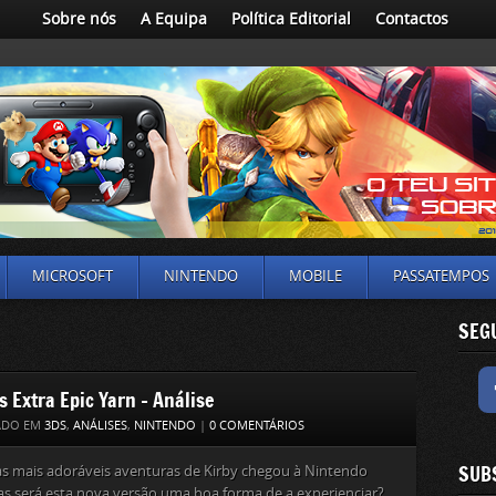
Sobre nós
A Equipa
Política Editorial
Contactos
MICROSOFT
NINTENDO
MOBILE
PASSATEMPOS
SEG
s Extra Epic Yarn – Análise
ADO EM
3DS
,
ANÁLISES
,
NINTENDO
|
0 COMENTÁRIOS
SUB
s mais adoráveis aventuras de Kirby chegou à Nintendo
s será esta nova versão uma boa forma de a experienciar?