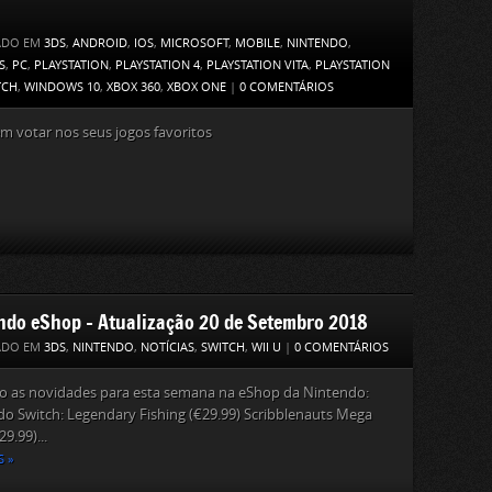
ADO EM
3DS
,
ANDROID
,
IOS
,
MICROSOFT
,
MOBILE
,
NINTENDO
,
S
,
PC
,
PLAYSTATION
,
PLAYSTATION 4
,
PLAYSTATION VITA
,
PLAYSTATION
TCH
,
WINDOWS 10
,
XBOX 360
,
XBOX ONE
|
0 COMENTÁRIOS
m votar nos seus jogos favoritos
ndo eShop – Atualização 20 de Setembro 2018
ADO EM
3DS
,
NINTENDO
,
NOTÍCIAS
,
SWITCH
,
WII U
|
0 COMENTÁRIOS
ão as novidades para esta semana na eShop da Nintendo:
o Switch: Legendary Fishing (€29.99) Scribblenauts Mega
9.99)...
S »