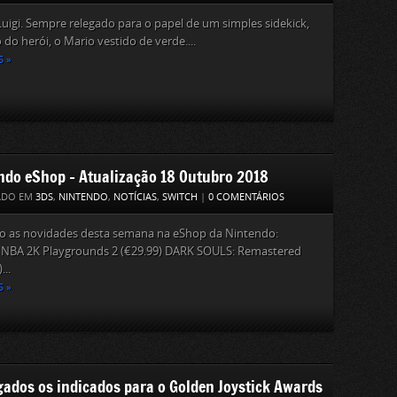
uigi. Sempre relegado para o papel de um simples sidekick,
 do herói, o Mario vestido de verde....
S »
ndo eShop – Atualização 18 Outubro 2018
ADO EM
3DS
,
NINTENDO
,
NOTÍCIAS
,
SWITCH
|
0 COMENTÁRIOS
ão as novidades desta semana na eShop da Nintendo:
: NBA 2K Playgrounds 2 (€29.99) DARK SOULS: Remastered
...
S »
gados os indicados para o Golden Joystick Awards