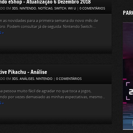
ndo eShop – Atualização 6 Dezembro 2018
ADO EM
3DS
,
NINTENDO
,
NOTÍCIAS
,
SWITCH
,
WII U
|
0 COMENTÁRIOS
PAR
am as novidades para a primeira semana do novo mês de
o. Podem consultar já de seguida: Nintendo Switch:...
S »
tive Pikachu – Análise
ADO EM
3DS
,
ANÁLISES
,
NINTENDO
|
0 COMENTÁRIOS
 pessoa muito fácil de agradar no que toca a jogos,
ando por vezes demasiado as minhas expectativas, mesmo...
S »