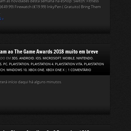
cam as novidades desta semana na eShop: Switch: Fitness
(€49.99) Firewatch (€19.99) InkyPen ( Gratuito) Bring Them
.
S »
tam ao The Game Awards 2018 muito em breve
ADO EM
3DS
,
ANDROID
,
IOS
,
MICROSOFT
,
MOBILE
,
NINTENDO
,
S
,
PC
,
PLAYSTATION
,
PLAYSTATION 4
,
PLAYSTATION VITA
,
PLAYSTATION
TCH
,
WINDOWS 10
,
XBOX ONE
,
XBOX ONE X
|
1 COMENTÁRIO
terá início daqui há alguns minutos.