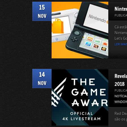
15
Ninte
NOV
PUBLIC
Cá est
Nintend
Let’s Go
LER MAI
14
Revel
NOV
2018
PUBLIC
NOTÍCIA
WINDOW
Red De
são os 