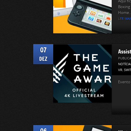
Aqui fi
Boxing 
Home..
LER MAI
07
Assis
DEZ
PUBLIC
NOTÍCIA
VR
,
SWI
Evento 
06