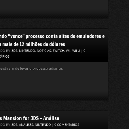
ndo “vence” processo conta sites de emuladores e
e mais de 12 milhões de dólares
ADO EM
3DS
,
NINTENDO
,
NOTÍCIAS
,
SWITCH
,
WII
,
WII U
|
0
ÁRIOS
esistiram de levar o processo adiante.
’s Mansion for 3DS – Análise
ADO EM
3DS
,
ANÁLISES
,
NINTENDO
|
0 COMENTÁRIOS