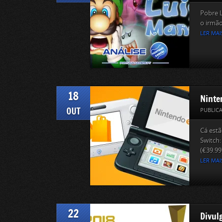
Pobre L
o irmão
LER MAI
18
Ninte
OUT
PUBLIC
Cá est
Switch
(€39.99)
LER MAI
22
Divul