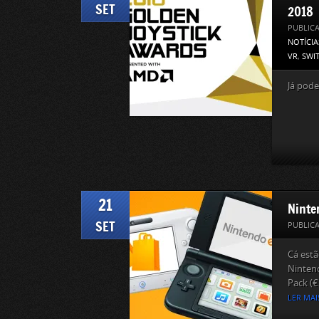
SET
2018
PUBLIC
NOTÍCIA
VR
,
SWI
Já pode
21
Ninte
SET
PUBLIC
Cá est
Nintend
Pack (€2
LER MAI