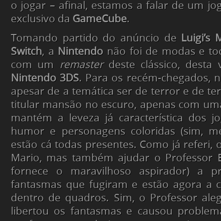
o jogar – afinal, estamos a falar de um j
exclusivo da
GameCube
.
Tomando partido do anúncio de
Luigi’s
Switch
, a
Nintendo
não foi de modas e toc
com um
remaster
deste clássico, desta 
Nintendo 3DS
. Para os recém-chegados, 
apesar de a temática ser de terror e de te
titular mansão no escuro, apenas com uma
mantém a leveza já característica dos j
humor e personagens coloridas (sim, m
estão cá todas presentes. Como já referi, o
Mario, mas também ajudar o Professor 
fornece o maravilhoso aspirador) a p
fantasmas que fugiram e estão agora a 
dentro de quadros. Sim, o Professor ale
libertou os fantasmas e causou problema