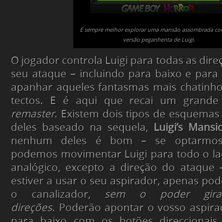
É sempre melhor explorar uma mansão assombrada c
versão peganhenta de Luigi.
O jogador controla Luigi para todas as dir
seu ataque – incluindo para baixo e par
apanhar aqueles fantasmas mais chatinh
tectos. E é aqui que recai um grande
remaster
. Existem dois tipos de esquemas
deles baseado na sequela,
Luigi’s Mansi
nenhum deles é bom – se optarmo
podemos movimentar Luigi para todo o l
analógico, excepto a direção do ataque 
estiver a usar o seu aspirador, apenas p
o canalizador,
sem o poder gira
direções
. Poderão apontar o vosso aspir
para baixo com os botões direccionai