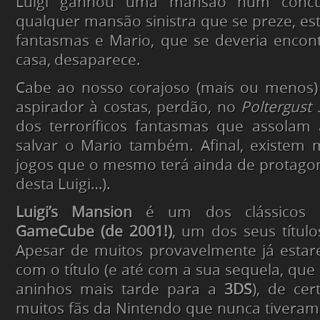
Luigi ganhou uma mansão num conc
qualquer mansão sinistra que se preze, es
fantasmas e Mario, que se deveria encon
casa, desaparece.
Cabe ao nosso corajoso (mais ou menos)
aspirador à costas, perdão, no
Poltergust
dos terroríficos fantasmas que assolam
salvar o Mario também. Afinal, existem 
jogos que o mesmo terá ainda de protagon
desta Luigi…).
Luigi’s Mansion
é um dos clássicos 
GameCube (de 2001!)
, um dos seus títul
Apesar de muitos provavelmente já estar
com o título (e até com a sua sequela, que
aninhos mais tarde para a
3DS
), de ce
muitos fãs da Nintendo que nunca tivera