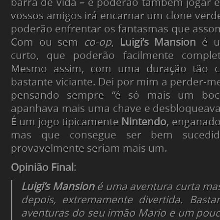
barra de vida – e poderão também jogar
vossos amigos irá encarnar um clone verde 
poderão enfrentar os fantasmas que ass
Com ou sem
co-op
,
Luigi’s Mansion
é u
curto, que poderão facilmente comple
Mesmo assim, com uma duração tão c
bastante viciante. Dei por mim a perder-
pensando sempre “é só mais um boca
apanhava mais uma chave e desbloqueava
É um jogo tipicamente
Nintendo
, enganado
mas que consegue ser bem sucedid
provavelmente seriam mais um.
Opinião Final
:
Luigi’s Mansion
é uma aventura curta ma
depois, extremamente divertida. Basta
aventuras do seu irmão Mario e um pou