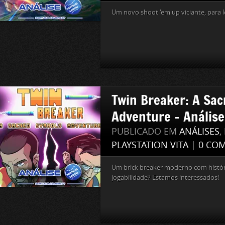
Um novo shoot 'em up viciante, para le
Twin Breaker: A Sa
Adventure – Análise
PUBLICADO EM
ANÁLISES
,
PLAYSTATION VITA
|
0 CO
Um brick breaker moderno com históri
jogabilidade? Estamos interessados!