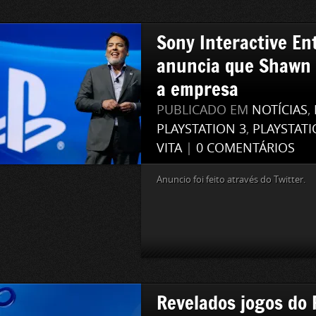
Sony Interactive E
anuncia que Shawn 
a empresa
PUBLICADO EM
NOTÍCIAS
,
PLAYSTATION 3
,
PLAYSTATI
VITA
|
0 COMENTÁRIOS
Anuncio foi feito através do Twitter.
Revelados jogos do 