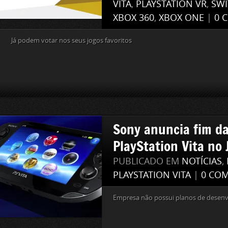
VITA
,
PLAYSTATION VR
,
SWI
XBOX 360
,
XBOX ONE
|
0 
Já podem votar nos seus jogos favoritos
Sony anuncia fim d
PlayStation Vita no
PUBLICADO EM
NOTÍCIAS
,
PLAYSTATION VITA
|
0 CO
Empresa não possui planos de desen