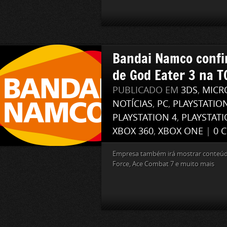
Bandai Namco confi
de God Eater 3 na 
PUBLICADO EM
3DS
,
MICR
NOTÍCIAS
,
PC
,
PLAYSTATIO
PLAYSTATION 4
,
PLAYSTATI
XBOX 360
,
XBOX ONE
|
0 
Empresa também irá mostrar conteúdo
Force, Ace Combat 7 e muito mais