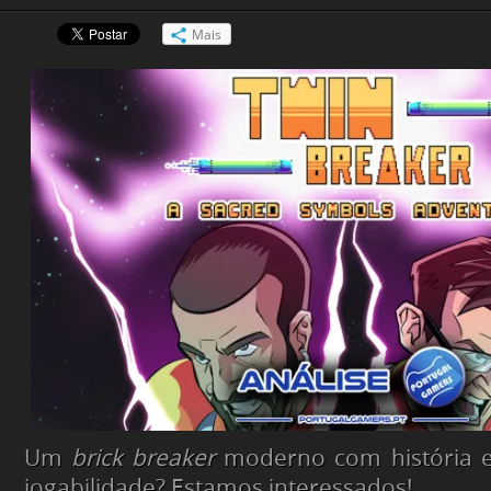
Mais
Um
brick breaker
moderno com história 
jogabilidade? Estamos interessados!