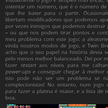
Visualmente o jogo é simples mas eficaz,
ostentar um número, que é o número de
que lhe bater para o partir. Ocasiona
libertam modificadores que podemos ap
por vezes inimigos que podemos destruir
– ou que nos podem tirar pontos e cont
meu problema com este jogo: a aleatori
vinda noutros modos de jogo, e Twin Bre
acho que o seu papel na história devia s
pelo menos melhor balanceado. Dei por m
fazer
restart
aos níveis para me calha
power-ups
e conseguir chegar à melhor c
isto pode não ser um problema se n
complecionistas! No entanto, num jogo c
para fazer a platina é maior, e a lista de 
boa.