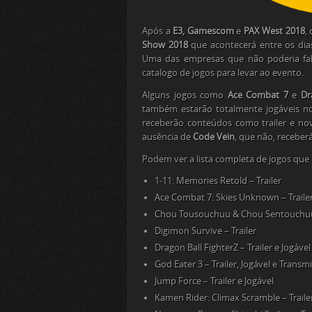
Após a
E3, Gamescom
e
PAX West 2018
,
Show 2018
que acontecerá entre os di
Uma das empresas que não poderia fa
catalogo de jogos para levar ao evento.
Alguns jogos como
Ace Combat 7
e
Dr
também estarão totalmente jogáveis 
receberão conteúdos como trailer e no
ausência de
Code Vein
, que não, receber
Podem ver a lista completa de jogos que
1-11: Memories Retold – Trailer
Ace Combat 7: Skies Unknown – Trailer
Chou Tousouchuu & Chou Sentouchuu D
Digimon Survive – Trailer
Dragon Ball FighterZ – Trailer e Jogável
God Eater 3 – Trailer, Jogável e Trans
Jump Force – Trailer e Jogável
Kamen Rider: Climax Scramble – Trailer