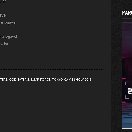
iler
PAR
ável
 e Jogável
r e Jogável
railer
TERZ
,
GOD EATER 3
,
JUMP FORCE
,
TOKYO GAME SHOW 2018