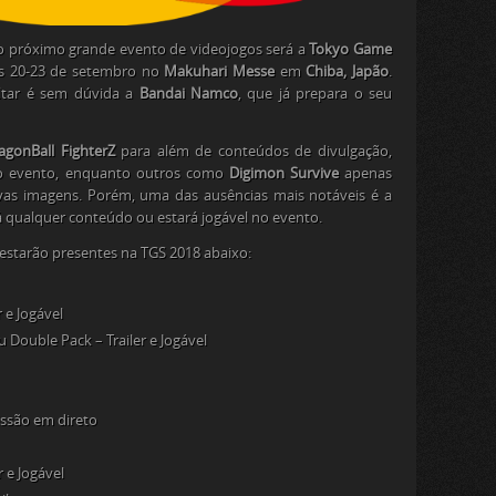
 o próximo grande evento de videojogos será a
Tokyo Game
as 20-23 de setembro no
Makuhari Messe
em
Chiba, Japão
.
ltar é sem dúvida a
Bandai Namco
, que já prepara o seu
agonBall FighterZ
para além de conteúdos de divulgação,
no evento, enquanto outros como
Digimon Survive
apenas
vas imagens. Porém, uma das ausências mais notáveis é a
á qualquer conteúdo ou estará jogável no evento.
 estarão presentes na TGS 2018 abaixo:
 e Jogável
ouble Pack – Trailer e Jogável
missão em direto
 e Jogável