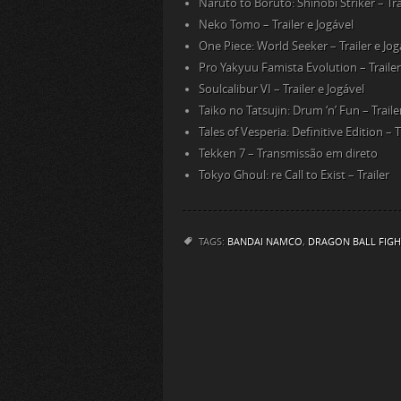
Naruto to Boruto: Shinobi Striker – Tra
Neko Tomo – Trailer e Jogável
One Piece: World Seeker – Trailer e Jog
Pro Yakyuu Famista Evolution – Trailer
Soulcalibur VI – Trailer e Jogável
Taiko no Tatsujin: Drum ‘n’ Fun – Traile
Tales of Vesperia: Definitive Edition – T
Tekken 7 – Transmissão em direto
Tokyo Ghoul: re Call to Exist – Trailer
TAGS:
BANDAI NAMCO
,
DRAGON BALL FIGH