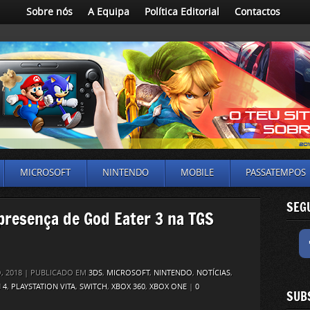
Sobre nós
A Equipa
Política Editorial
Contactos
MICROSOFT
NINTENDO
MOBILE
PASSATEMPOS
SEG
presença de God Eater 3 na TGS
, 2018 | PUBLICADO EM
3DS
,
MICROSOFT
,
NINTENDO
,
NOTÍCIAS
,
 4
,
PLAYSTATION VITA
,
SWITCH
,
XBOX 360
,
XBOX ONE
|
0
SUB