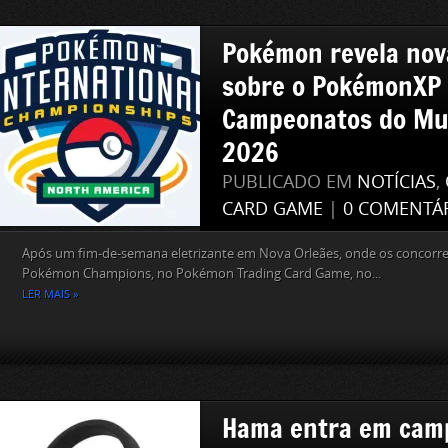
Pokémon revela nov
sobre o PokémonXP 
Campeonatos do M
2026
PUBLICADO EM
NOTÍCIAS
,
CARD GAME
|
0 COMENTÁ
A​​​​pós um fim-de-semana eletrizante em Nova Orleães, onde os concor
Pokémon Champions, no Pokémon Trading Card Game, no...
LER MAIS »
Hama entra em cam