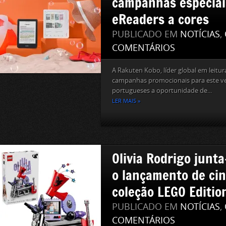
campanhas especiai
eReaders a cores
PUBLICADO EM
NOTÍCIAS
,
COMENTÁRIOS
A Rakuten Kobo, líder global em leitur
campanhas promocionais para este ver
portugueses a oportunidade de...
LER MAIS »
Olivia Rodrigo junt
o lançamento de cin
coleção LEGO Editio
PUBLICADO EM
NOTÍCIAS
,
COMENTÁRIOS