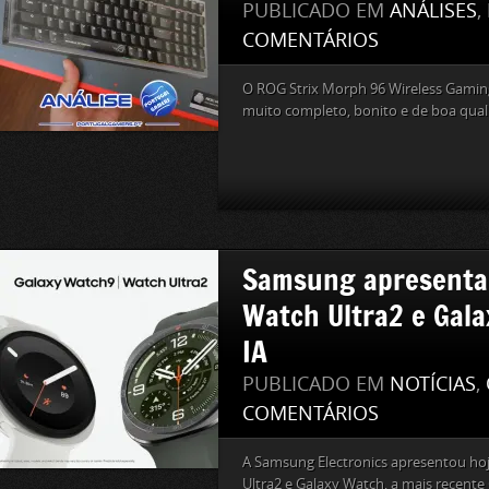
PUBLICADO EM
ANÁLISES
,
COMENTÁRIOS
O ROG Strix Morph 96 Wireless Gamin
muito completo, bonito e de boa qual
Samsung apresenta 
Watch Ultra2 e Gal
IA
PUBLICADO EM
NOTÍCIAS
,
COMENTÁRIOS
A Samsung Electronics apresentou ho
Ultra2 e Galaxy Watch, a mais recent