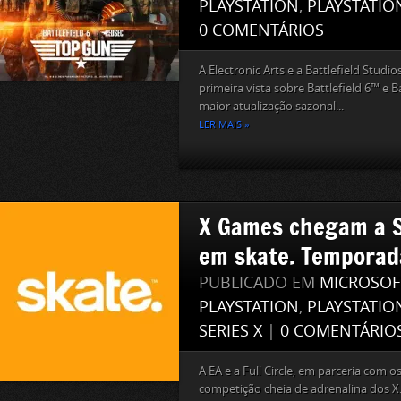
PLAYSTATION
,
PLAYSTATIO
0 COMENTÁRIOS
A Electronic Arts e a Battlefield Stud
primeira vista sobre Battlefield 6™ e 
maior atualização sazonal...
LER MAIS »
X Games chegam a 
em skate. Temporad
PUBLICADO EM
MICROSOF
PLAYSTATION
,
PLAYSTATIO
SERIES X
|
0 COMENTÁRIO
A EA e a Full Circle, em parceria com 
competição cheia de adrenalina dos X.