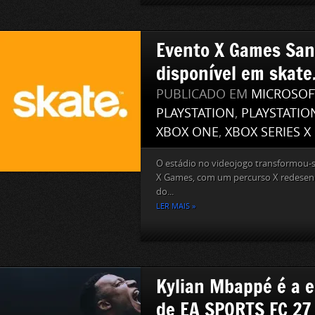
Evento X Games San
disponível em skate
PUBLICADO EM
MICROSOF
PLAYSTATION
,
PLAYSTATIO
XBOX ONE
,
XBOX SERIES X
O estádio no videojogo transformou-
X Games, com um percurso X redesen
do...
LER MAIS »
Kylian Mbappé é a e
de EA SPORTS FC 27