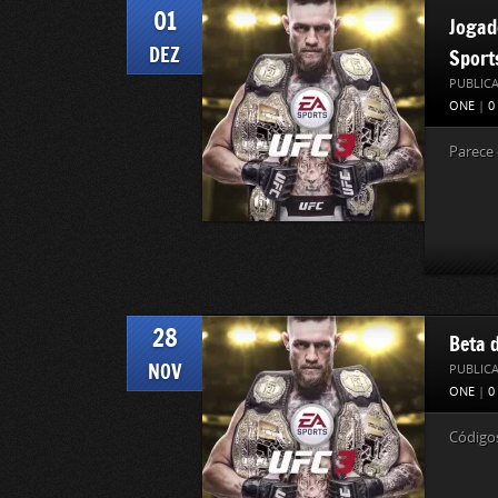
01
Jogad
DEZ
Sport
PUBLIC
ONE
|
0
Parece
28
Beta 
NOV
PUBLIC
ONE
|
0
Códigos