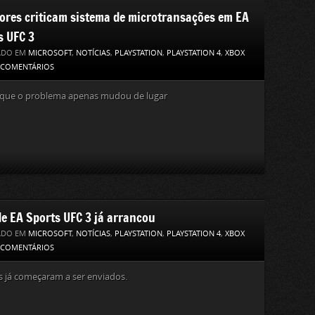
ores criticam sistema de microtransações em EA
s UFC 3
ADO EM
MICROSOFT
,
NOTÍCIAS
,
PLAYSTATION
,
PLAYSTATION 4
,
XBOX
 COMENTÁRIOS
 que o problema apenas mudou de lugar
de EA Sports UFC 3 já arrancou
ADO EM
MICROSOFT
,
NOTÍCIAS
,
PLAYSTATION
,
PLAYSTATION 4
,
XBOX
 COMENTÁRIOS
 já começaram a ser enviados.