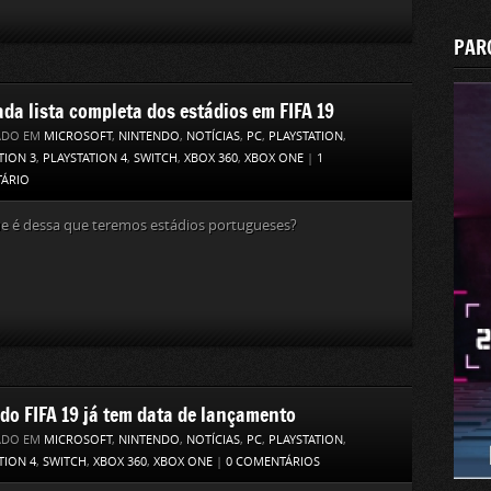
PAR
ada lista completa dos estádios em FIFA 19
ADO EM
MICROSOFT
,
NINTENDO
,
NOTÍCIAS
,
PC
,
PLAYSTATION
,
TION 3
,
PLAYSTATION 4
,
SWITCH
,
XBOX 360
,
XBOX ONE
|
1
ÁRIO
ue é dessa que teremos estádios portugueses?
do FIFA 19 já tem data de lançamento
ADO EM
MICROSOFT
,
NINTENDO
,
NOTÍCIAS
,
PC
,
PLAYSTATION
,
TION 4
,
SWITCH
,
XBOX 360
,
XBOX ONE
|
0 COMENTÁRIOS