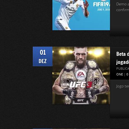
Demo ai
confir
01
Beta 
DEZ
jogad
PUBLIC
ONE
|
0
Jogo te