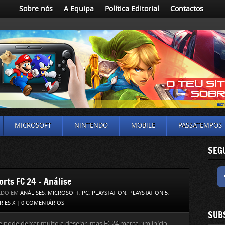
Sobre nós
A Equipa
Política Editorial
Contactos
MICROSOFT
NINTENDO
MOBILE
PASSATEMPOS
SEG
orts FC 24 – Análise
ADO EM
ANÁLISES
,
MICROSOFT
,
PC
,
PLAYSTATION
,
PLAYSTATION 5
,
RIES X
|
0 COMENTÁRIOS
SUB
pode deixar muito a desejar, mas FC24 marca um início