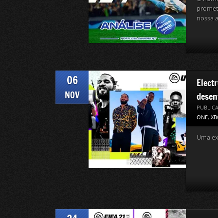
promete
nossa a
06
Elect
NOV
desen
PUBLIC
ONE
,
XB
Uma exc