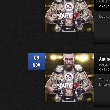
PUBLIC
ONE
|
0
Jogo se
09
Anunc
NOV
PUBLIC
ONE
|
0
Tenha 
lançam