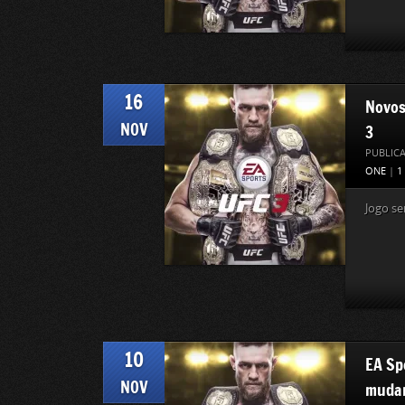
16
Novos
NOV
3
PUBLIC
ONE
|
1
Jogo se
10
EA Sp
NOV
mudan