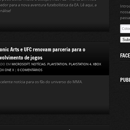
dor para a nova aventura futebolística da EA. Lê aqui, a
Intro
nálise!
nossa
passa
Coloc
aqui
o
Sub
teu
ronic Arts e UFC renovam parceria para o
ender
FAC
de
volvimento de jogos
email
ADO EM
MICROSOFT
,
NOTÍCIAS
,
PLAYSTATION
,
PLAYSTATION 4
,
XBOX
OX ONE X
|
0 COMENTÁRIOS
PUB
elente notícia para os fãs do universo do MMA.