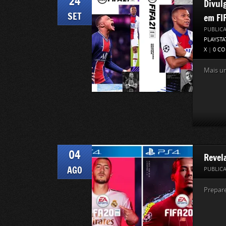
24
Divulg
SET
em FI
PUBLIC
PLAYSTA
X
|
0 C
Mais um
04
Revel
AGO
PUBLIC
Prepar