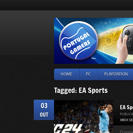
HOME
PC
PLAYSTATION
Tagged: EA Sports
03
EA Sp
OUT
PUBLIC
XBOX SE
O nome 