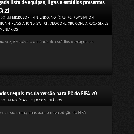
ada lista de equipas, ligas e estádios presentes
FA 21
ADO EM
MICROSOFT
,
NINTENDO
,
NOTÍCIAS
,
PC
,
PLAYSTATION
,
TION 4
,
PLAYSTATION 5
,
SWITCH
,
XBOX ONE
,
XBOX ONE X
,
XBOX SERIES
OMENTÁRIOS
a vez, é notável a ausência de estádios portugueses.
ados requisitos da versão para PC do FIFA 20
ADO EM
NOTÍCIAS
,
PC
|
0 COMENTÁRIOS
em as suas maquinas para o nova edição do FIFA