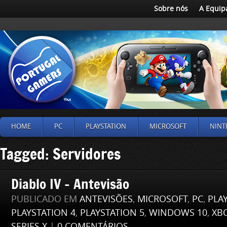
Sobre nós
A Equip
HOME
PC
PLAYSTATION
MICROSOFT
NINT
Tagged: Servidores
Diablo IV – Antevisão
PUBLICADO EM
ANTEVISÕES
,
MICROSOFT
,
PC
,
PLA
PLAYSTATION 4
,
PLAYSTATION 5
,
WINDOWS 10
,
XB
SERIES X
|
0 COMENTÁRIOS