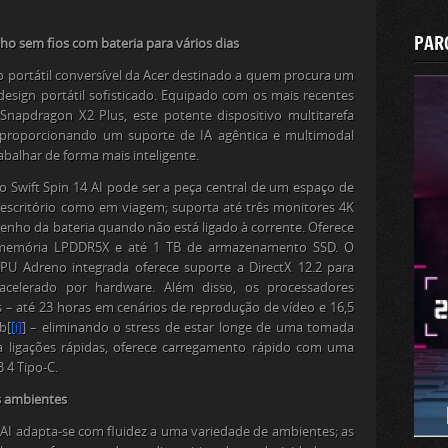
PAR
o sem fios com bateria para vários dias
vo portátil conversível da Acer destinado a quem procura um
sign portátil sofisticado. Equipado com os mais recentes
Snapdragon X2 Plus, este potente dispositivo multitarefa
proporcionando um suporte de IA agêntica e multimodal
abalhar de forma mais inteligente.
 Swift Spin 14 AI pode ser a peça central de um espaço de
escritório como em viagem; suporta até três monitores 4K
nho da bateria quando não está ligado à corrente. Oferece
memória LPDDR5X e até 1 TB de armazenamento SSD. O
 Adreno integrada oferece suporte a DirectX 12.2 para
celerado por hardware. Além disso, os processadores
– até 23 horas em cenários de reprodução de vídeo e 16,5
b
[
[i]
]
– eliminando o stress de estar longe de uma tomada
ra ligações rápidas, oferece carregamento rápido com uma
 4 Tipo-C.
os ambientes
4 AI adapta-se com fluidez a uma variedade de ambientes; as