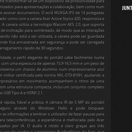
he transformar-se de um dispositivo de produtividade para
JUNT
timizados para apresentações e colaboração, bem como num
ar e assinar documentos. O ecrã WUXGA IPS de 14 polegadas
dedo como com a caneta Acer Active Stylus 420, responsiva e
l. A caneta utiliza a tecnologia Wacom AES 2.0, que suporta
o de inclinação para sombreado, de modo que as interações
Quando não está a ser utilizada, a caneta pode ser guardada
 onde fica armazenada em segurança e pode ser carregada
carregamento rápido de 30 segundos.
idade, o perfil elegante do portátil cabe facilmente numa
 com uma espessura de apenas 15,9-16,5 mm e um peso de
 apresenta um chassis de alumínio num impressionante azul
el militar certificada pela norma MIL-STD-810H, ajudando a
e empresários em movimento acompanhem o ritmo de uma
com uma estrutura compacta, inclui um conjunto completo
as USB Tipo-A e HDMI 2.1.
é rápida, fiável e prática. A câmara IR de 5 MP do portátil
 seguro através do Windows Hello e pode bloquear
 as informações e lembrar o utilizador de fazer pausas para
ara teleconferências, a experiência é melhorada pelo Acer
mizados por IA. O áudio é nítido e claro graças aos três
a voz do orador e à tecnologia PurifiedVoice da Acer, que