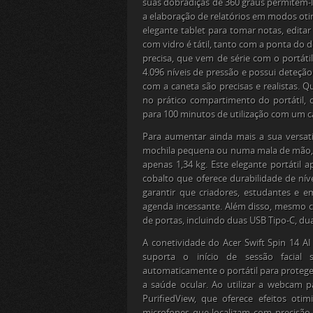
suas dobradiças de 360 graus permitem-l
a elaboração de relatórios em modos o
elegante tablet para tomar notas, edit
com vidro é tátil, tanto com a ponta do 
precisa, que vem de série com o portáti
4.096 níveis de pressão e possui deteçã
com a caneta são precisas e realistas. 
no prático compartimento do portátil,
para 100 minutos de utilização com um 
Para aumentar ainda mais a sua versatil
mochila pequena ou numa mala de mão,
apenas 1,34 kg. Este elegante portátil
cobalto que oferece durabilidade de nív
garantir que criadores, estudantes 
agenda incessante. Além disso, mesmo 
de portas, incluindo duas USB Tipo-C, du
A conetividade do Acer Swift Spin 14 AI 
suporta o início de sessão facial
automaticamente o portátil para proteger
a saúde ocular. Ao utilizar a webcam p
PurifiedView, que oferece efeitos oti
microfones que localizam com precisão 