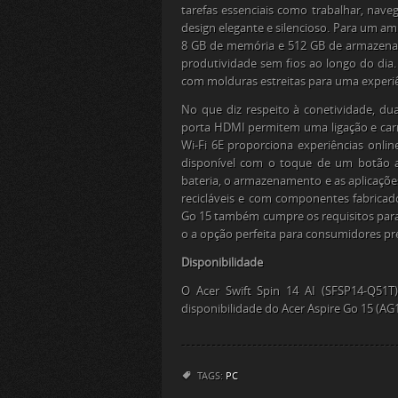
tarefas essenciais como trabalhar, nave
design elegante e silencioso. Para um a
8 GB de memória e 512 GB de armazena
produtividade sem fios ao longo do dia.
com molduras estreitas para uma experiê
No que diz respeito à conetividade, d
porta HDMI permitem uma ligação e car
Wi-Fi 6E proporciona experiências online
disponível com o toque de um botão at
bateria, o armazenamento e as aplicaç
recicláveis e com componentes fabricado
Go 15 também cumpre os requisitos para a
o a opção perfeita para consumidores p
Disponibilidade
O Acer Swift Spin 14 AI (SFSP14-Q51T
disponibilidade do Acer Aspire Go 15 (
TAGS:
PC