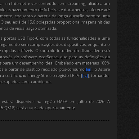
gar na Internet e ver conteúdos em streaming, aliado a um
mplo armazenamento de ficheiros e documentos, oferece até
mento, enquanto a bateria de longa duração permite uma
 O seu ecrã de 15,6 polegadas proporciona imagens nítidas
ncia de visualização otimizada.
uas portas USB Tipo-C com todas as funcionalidades e uma
regamento sem complicações dos dispositivos, enquanto o
 rápidas e fiáveis. O controlo intuitivo do dispositivo está
ravés do software AcerSense, que gere as definições da
ões para um desempenho ideal. Embalado em materiais 100%
s a partir de plástico reciclado pós-consumo
[
[iii]
]
, o Aspire
 certificação Energy Star e o registo EPEAT
[
[iv]
]
, tornando-
reocupados com o ambiente.
) estará disponível na região EMEA em julho de 2026. A
AG15-Q31P) será anunciada oportunamente.