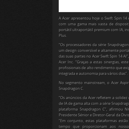
A Acer apresentou hoje o Swift Spin 14 
com uma gama mais vasta de disposit
portátil ultraportátil premium com IA, 
Plus.
“Os processadores da série Snapdrag
um design conversível e altamente portá
das suas partes no Acer Swift Spin 14 AI”
Acer Inc. “Graças a estas sinergias, e
profissionais de alto rendimento que 
integrada e autonomia para vários dias”.
No segmento mainstream, o Acer Aspire
Snapdragon C.
“Os anúncios da Acer refletem a solidez
de IA de gama alta com a série Snapdrago
plataforma Snapdragon C”, afirmou Nit
Presidente Sénior e Diretor-Geral da Di
“Em conjunto, estas plataformas estã
tempo que proporcionam aos nossos