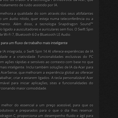
ncelamento de ruído assistido por IA.
melhora a qualidade do som através dos seus altifalantes
o um áudio nítido, quer esteja numa teleconferência ou a
imento. Além disso, a tecnologia Snapdragon Sound™
ligado a auscultadores e auriculares sem fios. O Swift Spin
 de Wi-Fi 7, Bluetooth 6.0 e Bluetooth LE Audio.
r para um fluxo de trabalho mais inteligente
 integrada, o Swift Spin 14 AI oferece experiências de IA
ade e a criatividade. Funcionalidades exclusivas do PC
tem ações rápidas e sensíveis ao contexto com base no que
mais inteligente. Inclui também soluções de IA da Acer para
 o AcerSense, que melhoram a experiência global ao oferecer
balhar, criar e estarem ligados. A tecla personalizável Acer
vel para iniciar aplicações, sites e funcionalidades do
rcionando maior comodidade.
 melhor do essencial a um preço acessível, para que os
rodutivos e preparados para o que o dia lhes reservar.
dragon C, proporciona um desempenho fluido e ágil para