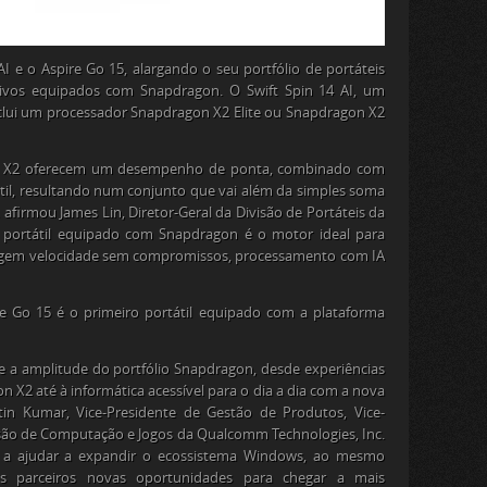
AI e o Aspire Go 15, alargando o seu portfólio de portáteis
ivos equipados com Snapdragon. O Swift Spin 14 AI, um
inclui um processador Snapdragon X2 Elite ou Snapdragon X2
on X2 oferecem um desempenho de ponta, combinado com
til, resultando num conjunto que vai além da simples soma
, afirmou James Lin, Diretor-Geral da Divisão de Portáteis da
ste portátil equipado com Snapdragon é o motor ideal para
exigem velocidade sem compromissos, processamento com IA
 Go 15 é o primeiro portátil equipado com a plataforma
 e a amplitude do portfólio Snapdragon, desde experiências
n X2 até à informática acessível para o dia a dia com a nova
in Kumar, Vice-Presidente de Gestão de Produtos, Vice-
visão de Computação e Jogos da Qualcomm Technologies, Inc.
o a ajudar a expandir o ecossistema Windows, ao mesmo
 parceiros novas oportunidades para chegar a mais