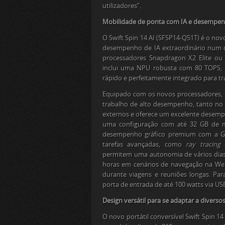
utilizadores”.
Mobilidade de ponta com IA e desempenh
O Swift Spin 14 AI (SFSP14-Q51T) é o no
desempenho de IA extraordinário num de
processadores Snapdragon X2 Elite ou 
inclui uma NPU robusta com 80 TOPS, 
rápido e perfeitamente integrado para tr
Equipado com os novos processadores, o
trabalho de alto desempenho, tanto no 
externos e oferece um excelente desempe
uma configuração com até 32 GB de 
desempenho gráfico premium com a GPU
tarefas avançadas, como
ray tracing
a
permitem uma autonomia de vários dias 
horas em cenários de navegação na We
durante viagens e reuniões longas. Pa
porta de entrada de até 100 watts via USB
Design versátil para se adaptar a divers
O novo portátil conversível Swift Spin 1