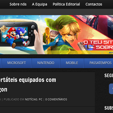
Sobre nós
A Equipa
Política Editorial
Contactos
MICROSOFT
NINTENDO
MOBILE
PASSATEMPOS
SEG
ortáteis equipados com
gon
26 | PUBLICADO EM
NOTÍCIAS
,
PC
|
0 COMENTÁRIOS
SUB