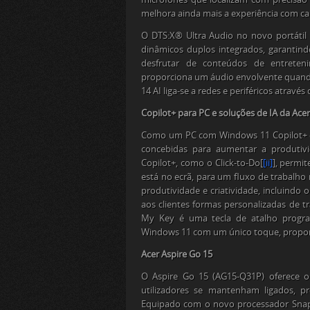
melhora ainda mais a experiência com ca
O DTS:X® Ultra Audio no novo portátil 
dinâmicos duplos integrados, garantind
desfrutar de conteúdos de entreten
proporciona um áudio envolvente quando 
14 AI liga-se a redes e periféricos através
Copilot+ para PC e soluções de IA da Ace
Como um PC com Windows 11 Copilot+ e IA
concebidas para aumentar a produtivid
Copilot+, como o Click-to-Do
[
[ii]
]
, permi
está no ecrã, para um fluxo de trabalho 
produtividade e criatividade, incluindo
aos clientes formas personalizadas de tra
My Key é uma tecla de atalho programá
Windows 11 com um único toque, propo
Acer Aspire Go 15
O Aspire Go 15 (AG15-Q31P) oferece o
utilizadores se mantenham ligados, p
Equipado com o novo processador Snap