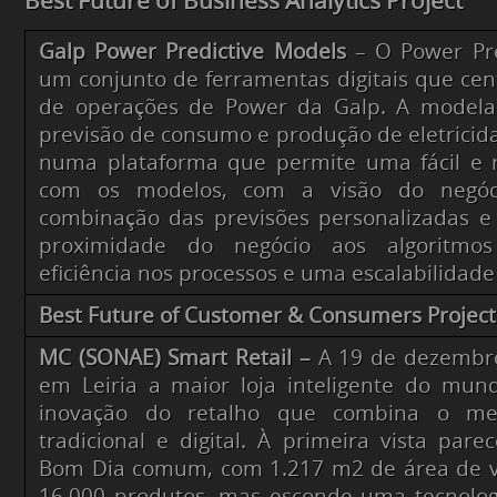
Best Future of Business Analytics Project
Galp Power Predictive Models
– O Power Pre
um conjunto de ferramentas digitais que cent
de operações de Power da Galp. A model
previsão de consumo e produção de eletricida
numa plataforma que permite uma fácil e r
com os modelos, com a visão do negóci
combinação das previsões personalizadas e
proximidade do negócio aos algoritmo
eficiência nos processos e uma escalabilidade
Best Future of Customer & Consumers Project
MC (SONAE) Smart Retail –
A 19 de dezembr
em Leiria a maior loja inteligente do mu
inovação do retalho que combina o me
tradicional e digital. À primeira vista par
Bom Dia comum, com 1.217 m2 de área de v
16.000 produtos, mas esconde uma tecnologi