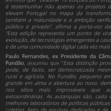
afirmou que “
celebrar 10 edições do Portu
é testemunhar não apenas os projetos d
elevam Portugal no mapa da transforma
também a maturidade e a ambição verific
público e privado”, afirma a porta-voz da
“Esta edição representa um ponto de vir
evolução, de tecnologias emergentes a caso
e de uma comunidade digital cada vez mais 
Paulo Fernandes, ex Presidente da Câm
Fundão
, assumiu que “
Esta distinção pro
pode, de facto, ser democratizada mesm
rural e agrícola. No Fundão, pequeno e
grande em alma e abertura ao novo, de
nos sítios mais improváveis que ac
extraordinárias. As autarquias são, cada
melhores laboratórios de políticas públicas 
coletivo, feito de equipas dedicadas e 