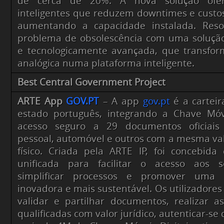
de cerca de 20%. A nova solução ofere
inteligentes que reduzem downtimes e cust
aumentando a capacidade instalada. Res
problema de obsolescência com uma soluçã
e tecnologicamente avançada, que transf
analógica numa plataforma inteligente.
Best Central Government Project
ARTE App
GOV.PT
– A app
gov.pt
é a carteira
estado português, integrando a Chave Móv
acesso seguro a 29 documentos oficiais 
pessoal, automóvel e outros com a mesma va
físico. Criada pela ARTE IP, foi concebid
unificada para facilitar o acesso aos se
simplificar processos e promover uma g
inovadora e mais sustentável. Os utilizadore
validar e partilhar documentos, realizar ass
qualificadas com valor jurídico, autenticar-se