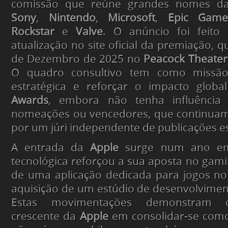
comissão que reúne grandes nomes da
Sony
,
Nintendo
,
Microsoft
,
Epic Game
Rockstar
e
Valve
. O anúncio foi feito
atualização no site oficial da premiação, 
de Dezembro de 2025 no
Peacock Theater
O quadro consultivo tem como missão
estratégica e reforçar o impacto glob
Awards
, embora não tenha influência 
nomeações ou vencedores, que continuam 
por um júri independente de publicações es
A entrada da
Apple
surge num ano em
tecnológica reforçou a sua aposta no gami
de uma aplicação dedicada para jogos n
aquisição de um estúdio de desenvolvimen
Estas movimentações demonstram 
crescente da
Apple
em consolidar-se como