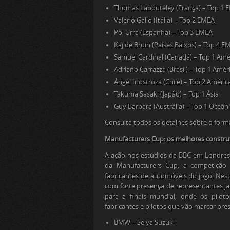
Thomas Labouteley (França) – Top 1 
Valerio Gallo (Itália) – Top 2 EMEA
Pol Urra (Espanha) – Top 3 EMEA
Kaj de Bruin (Países Baixos) – Top 4 E
Samuel Cardinal (Canadá) – Top 1 Amé
Adriano Carrazza (Brasil) – Top 1 Améri
Ángel Inostroza (Chile) – Top 2 Améric
Takuma Sasaki (Japão) – Top 1 Ásia
Guy Barbara (Austrália) – Top 1 Oceân
Consulta todos os detalhes sobre o for
Manufacturers Cup: os melhores constru
A ação nos estúdios da BBC em Londres
da Manufacturers Cup, a competição 
fabricantes de automóveis do jogo. Nest
com forte presença de representantes jap
para a finais mundial, onde os piloto
fabricantes e pilotos que vão marcar pre
BMW – Seiya Suzuki