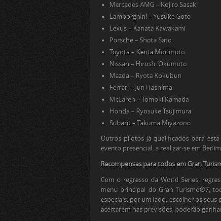
Mercedes-AMG – Kojiro Sasaki
Lamborghini – Yusuke Goto
Lexus – Kanata Kawakami
Porsche – Shota Sato
Toyota – Kenta Morimoto
Nissan – Hiroshi Okumoto
Mazda – Ryota Kokubun
Ferrari – Jun Hashima
McLaren – Tomoki Kamada
Honda – Ryosuke Tsujimura
Subaru – Takuma Miyazono
Outros pilotos já qualificados para es
evento presencial, a realizar-se em Berlim
Recompensas para todos em Gran Turi
Com o regresso da World Series, regr
menu principal do Gran Turismo®7, to
especiais: por um lado, escolher os seus
acertarem nas previsões, poderão ganhar 