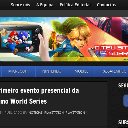
Sobre nós
A Equipa
Política Editorial
Contactos
MICROSOFT
NINTENDO
MOBILE
PASSATEMPOS
SEG
rimeiro evento presencial da
smo World Series
25 | PUBLICADO EM
NOTÍCIAS
,
PLAYSTATION
,
PLAYSTATION 4
,
SUB