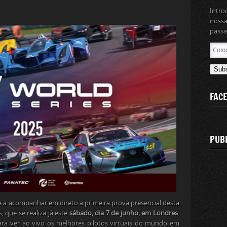
Intro
nossa
passa
Coloc
aqui
o
Sub
teu
ender
FAC
de
email
PUB
e a acompanhar em direto a primeira prova presencial desta
 que se realiza já este
sábado, dia 7 de junho, em Londres
.
ara ver ao vivo os melhores pilotos virtuais do mundo em