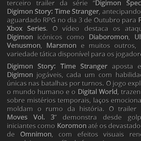
terceiro trailer da série “
Digimon Spec
Digimon Story: Time Stranger
, antecipand
aguardado RPG no dia 3 de Outubro para
Xbox Series
. O vídeo destaca os ataqu
Digimon
icónicos como
Diaboromon
,
U
Venusmon
,
Marsmon
e muitos outros,
variedade tática disponível para os jogador
Digimon Story: Time Stranger
aposta e
Digimon
jogáveis, cada um com habilid
únicas nas batalhas por turnos. O jogo exp
o mundo humano e o
Digital World
, traze
sobre mistérios temporais, laços emociona
moldam o rumo da história. O trailer 
Moves Vol. 3
” demonstra desde golp
iniciantes como
Koromon
até os devastador
de
Omnimon
, com efeitos visuais re