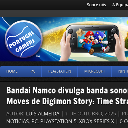
Sobre nós
A Equip
HOME
PC
PLAYSTATION
MICROSOFT
NINT
Bandai Namco divulga banda sonor
Moves de Digimon Story: Time Str
AUTOR:
LUÍS ALMEIDA
| 1 DE OUTUBRO, 2025 | P
NOTÍCIAS
,
PC
,
PLAYSTATION 5
,
XBOX SERIES X
|
0 