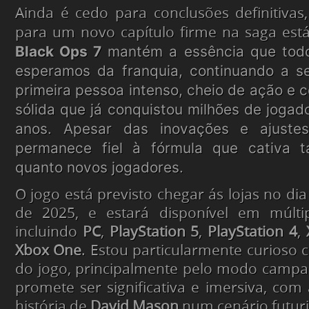
Ainda é cedo para conclusões definitivas
para um novo capítulo firme na saga está
Black Ops 7
mantém a essência que tod
esperamos da franquia, continuando a s
primeira pessoa intenso, cheio de ação e
sólida que já conquistou milhões de jogad
anos. Apesar das inovações e ajustes 
permanece fiel à fórmula que cativa t
quanto novos jogadores.
O jogo está previsto chegar ás lojas no d
de 2025, e estará disponível em múltip
incluindo
PC
,
PlayStation 5
,
PlayStation 4
,
Xbox One
. Estou particularmente curioso 
do jogo, principalmente pelo modo campa
promete ser significativa e imersiva, com
história de
David Mason
num cenário futuri