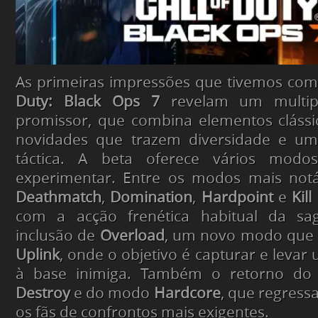
As primeiras impressões que tivemos co
Duty: Black Ops 7
revelam um multipl
promissor, que combina elementos clássi
novidades que trazem diversidade e um
táctica. A beta oferece vários mod
experimentar. Entre os modos mais not
Deathmatch
,
Domination
,
Hardpoint
e
Kill
com a acção frenética habitual da sag
inclusão de
Overload
, um novo modo que l
Uplink
, onde o objetivo é capturar e levar 
à base inimiga. Também o retorno 
Destroy
e do modo
Hardcore
, que regress
os fãs de confrontos mais exigentes.