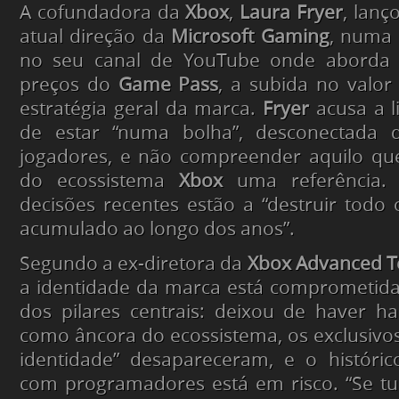
A cofundadora da
Xbox
,
Laura Fryer
, lanç
atual direção da
Microsoft Gaming
, numa 
no seu canal de YouTube onde aborda
preços do
Game Pass
, a subida no valor
estratégia geral da marca.
Fryer
acusa a l
de estar “numa bolha”, desconectada 
jogadores, e não compreender aquilo que
do ecossistema
Xbox
uma referência. 
decisões recentes estão a “destruir todo
acumulado ao longo dos anos”.
Segundo a ex-diretora da
Xbox Advanced T
a identidade da marca está comprometid
dos pilares centrais: deixou de haver h
como âncora do ecossistema, os exclusivo
identidade” desapareceram, e o históri
com programadores está em risco. “Se t