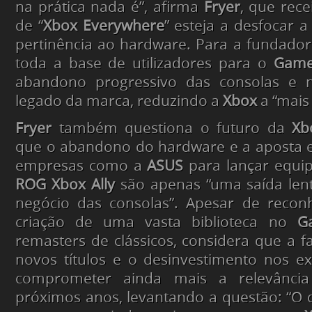
na prática nada é”, afirma
Fryer
, que rece
de “
Xbox Everywhere
” esteja a desfocar a 
pertinência ao hardware. Para a fundado
toda a base de utilizadores para o
Game
abandono progressivo das consolas e n
legado da marca, reduzindo a
Xbox
a “mais
Fryer
também questiona o futuro da
Xb
que o abandono do hardware e a aposta 
empresas como a
ASUS
para lançar equi
ROG Xbox Ally
são apenas “uma saída lent
negócio das consolas”. Apesar de recon
criação de uma vasta biblioteca no
G
remasters de clássicos, considera que a fa
novos títulos e o desinvestimento nos e
comprometer ainda mais a relevânci
próximos anos, levantando a questão: “O