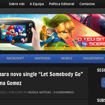
Sobre nós
A Equipa
Política Editorial
Contactos
MICROSOFT
NINTENDO
MOBILE
PASSATEMPOS
SEG
para novo single “Let Somebody Go”
ena Gomez
, 2022 | PUBLICADO EM
MÚSICA
,
NOTÍCIAS
|
0 COMENTÁRIOS
SUB