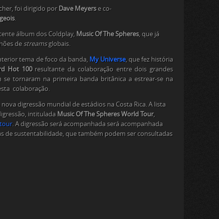
her, foi dirigido por
Dave Meyers
e co-
geois
.
ecente álbum dos Coldplay,
Music Of The Spheres
, que já
ilhões de
streams
globais.
nterior tema de foco da banda,
My Universe
, que fez história
ard Hot 100
resultante da colaboração entre dois grandes
se tornaram na primeira banda britânica a estrear-se na
esta colaboração.
 nova digressão mundial de estádios na Costa Rica. A lista
igressão, intitulada
Music Of The Spheres World Tour
,
tour
. A digressão será acompanhada será acompanhada
vas de sustentabilidade, que também podem ser consultadas