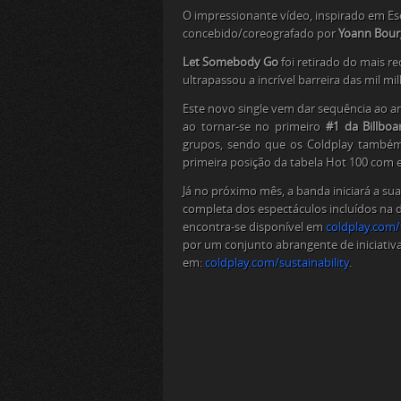
O impressionante vídeo, inspirado em Esc
concebido/coreografado por
Yoann Bour
Let Somebody Go
foi retirado do mais r
ultrapassou a incrível barreira das mil m
Este novo single vem dar sequência ao a
ao tornar-se no primeiro
#1 da Billbo
grupos, sendo que os Coldplay também 
primeira posição da tabela Hot 100 com 
Já no próximo mês, a banda iniciará a sua
completa dos espectáculos incluídos na d
encontra-se disponível em
coldplay.com/
por um conjunto abrangente de iniciati
em:
coldplay.com/
sustainability
.