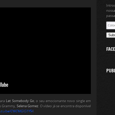
Intro
nossa
passa
Coloc
aqui
o
Sub
teu
ender
FAC
de
email
PUB
para
Let Somebody Go
, o seu emocionante novo single em
os Grammy,
Selena Gomez
. O vídeo já se encontra disponível
utu.be/CWCMGIG1Y54
.