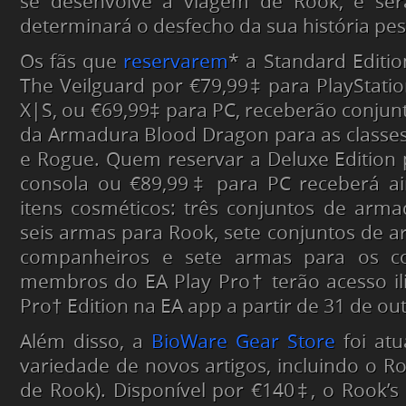
se desenvolve a viagem de Rook, e ser
determinará o desfecho da sua história pes
Os fãs que
reservarem
* a Standard Editi
The Veilguard por €79,99
‡
para PlayStatio
X|S, ou €69,99
‡
para PC, receberão conjun
da Armadura Blood Dragon para as classe
e Rogue. Quem reservar a Deluxe Edition 
consola ou €89,99
‡
para PC receberá ai
itens cosméticos: três conjuntos de arm
seis armas para Rook, sete conjuntos de 
companheiros e sete armas para os c
membros do EA Play Pro† terão acesso il
Pro† Edition na EA app a partir de 31 de ou
Além disso, a
BioWare Gear Store
foi at
variedade de novos artigos, incluindo o Ro
de Rook). Disponível por €140
‡
, o Rook’s