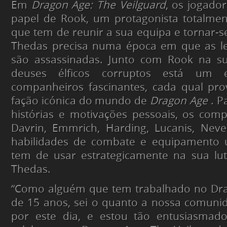
Em
Dragon Age: The Veilguard
, os jogado
papel de Rook, um protagonista totalmen
que tem de reunir a sua equipa e tornar-s
Thedas precisa numa época em que as l
são assassinadas. Junto com Rook na su
deuses élficos corruptos está um 
companheiros fascinantes, cada qual pr
fação icónica do mundo de
Dragon Age
. P
histórias e motivações pessoais, os comp
Davrin, Emmrich, Harding, Lucanis, Nev
habilidades de combate e equipamento 
tem de usar estrategicamente na sua lut
Thedas.
“Como alguém que tem trabalhado no Dr
de 15 anos, sei o quanto a nossa comuni
por este dia, e estou tão entusiasmado