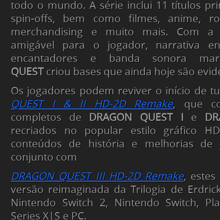
todo o mundo. A série inclui 11 títulos pr
spin-offs, bem como filmes, anime, r
merchandising e muito mais. Com a
amigável para o jogador, narrativa env
encantadores e banda sonora ma
QUEST
criou bases que ainda hoje são evid
Os jogadores podem reviver o início de 
QUEST I & II HD-2D Remake
, que c
completos de
DRAGON QUEST I
e
DR
recriados no popular estilo gráfico H
conteúdos de história e melhorias de 
conjunto com
DRAGON QUEST III HD-2D Remake
, estes
versão reimaginada da Trilogia de Erdrick
Nintendo Switch 2, Nintendo Switch, Pla
Series X|S e PC.