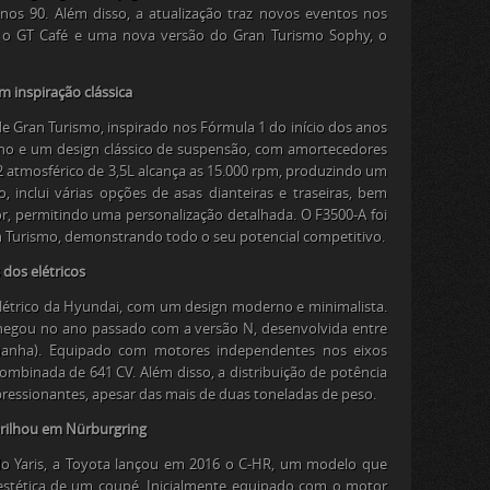
anos 90. Além disso, a atualização traz novos eventos nos
ra o GT Café e uma nova versão do
Gran Turismo Sophy
, o
 inspiração clássica
de
Gran Turismo
, inspirado nos Fórmula 1 do início dos anos
ono e um design clássico de suspensão, com amortecedores
atmosférico de 3,5L alcança as 15.000 rpm, produzindo um
, inclui várias opções de asas dianteiras e traseiras, bem
r, permitindo uma personalização detalhada. O
F3500-A
foi
 Turismo
, demonstrando todo o seu potencial competitivo.
dos elétricos
létrico da Hyundai, com um design moderno e minimalista.
chegou no ano passado com a versão
N
, desenvolvida entre
manha). Equipado com motores independentes nos eixos
combinada de 641 CV. Além disso, a distribuição de potência
pressionantes, apesar das mais de duas toneladas de peso.
brilhou em Nürburgring
do Yaris, a Toyota lançou em 2016 o
C-HR
, um modelo que
stética de um coupé. Inicialmente equipado com o motor