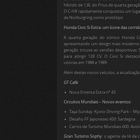
híbrido de 1,8L do
Prius
de quarta geraçã
O
C-HR
rapidamente conquistou um lugar
de Nürburgring como protótipo.
Honda Civic Si Extra: um ícone das corri
A quarta geração do icónico Honda Ci
apresentando um design mais moderno e 
geração trouxe as versões desportivas S
para atingir 128 CV. O Civic Si dest
vitórias em 1988 e 1989.
Além destes novos veículos, a atualização
GT Café
:
Nova Ementa Extra nº 43
Circuitos Mundiais – Novos eventos:
Taça Sunday
: Kyoto Driving Park – Mi
Desafio FF Japoneses 450
: Sardegna
Carros de Turismo Mundiais 600
: Aut
Gran Turismo Sophy
: o agente de IA de 