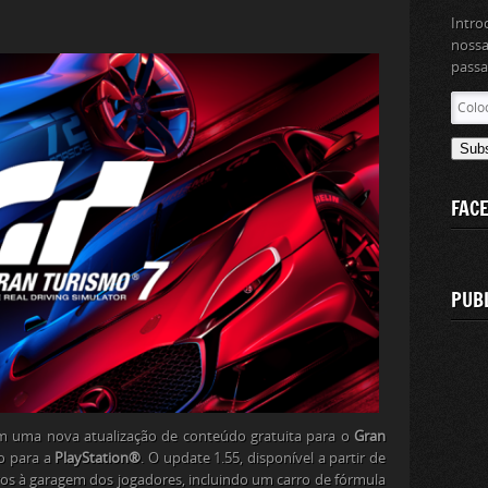
Intro
nossa
passa
Coloc
aqui
o
Sub
teu
ender
FAC
de
email
PUB
m uma nova atualização de conteúdo gratuita para o
Gran
vo para a
PlayStation®
. O update 1.55, disponível a partir de
rros à garagem dos jogadores, incluindo um carro de fórmula