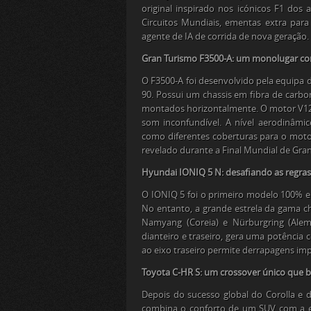
original inspirado nos icónicos F1 dos 
Circuitos Mundiais, ementas extra pa
agente de IA de corrida de nova geração.
Gran Turismo F3500-A: um monolugar com
O
F3500-A
foi desenvolvido pela equipa 
90. Possui um chassis em fibra de carb
montados horizontalmente. O motor V12 
som inconfundível. A nível aerodinâmico
como diferentes coberturas para o moto
revelado durante a Final Mundial de
Gran
Hyundai IONIQ 5 N: desafiando as regras 
O
IONIQ 5
foi o primeiro modelo 100% e
No entanto, a grande estrela da gama 
Namyang (Coreia) e Nürburgring (Ale
dianteiro e traseiro, gera uma potência 
ao eixo traseiro permite derrapagens im
Toyota C-HR S: um crossover único que 
Depois do sucesso global do Corolla e 
combina o conforto de um SUV com a e