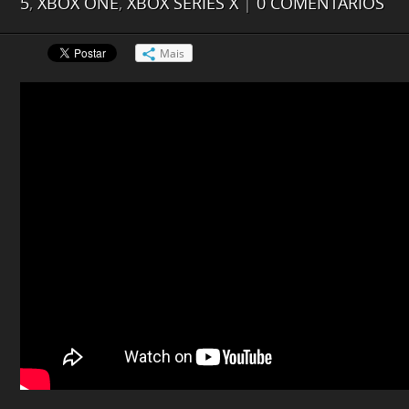
5
,
XBOX ONE
,
XBOX SERIES X
|
0 COMENTÁRIOS
Mais