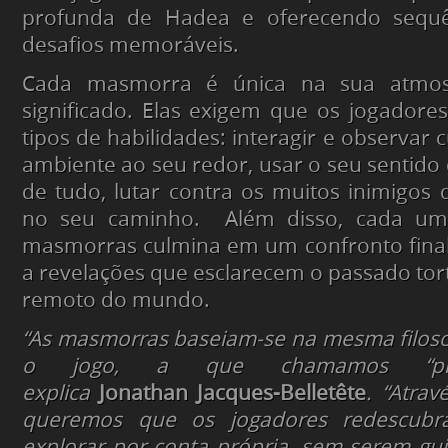
profunda de Hadea e oferecendo sequê
desafios memoráveis.
Cada masmorra é única na sua atmosf
significado. Elas exigem que os jogadore
tipos de habilidades: interagir e observar
ambiente ao seu redor, usar o seu sentido 
de tudo, lutar contra os muitos inimigos
no seu caminho. Além disso, cada uma
masmorras culmina em um confronto final
a revelações que esclarecem o passado tor
remoto do mundo.
“As masmorras baseiam-se na mesma filoso
o jogo, a que chamamos “player-p
explica
Jonathan Jacques-Belletête
. “Atrav
queremos que os jogadores redescub
explorar por conta própria, sem serem gu