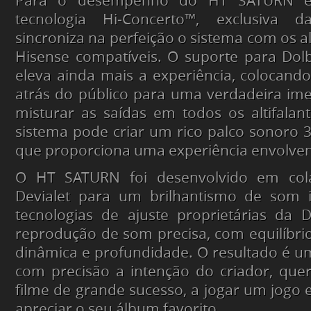
Para o desempenho do HT SATURN é
tecnologia Hi‑Concerto™, exclusiva 
sincroniza na perfeição o sistema com os al
Hisense compatíveis. O suporte para Dol
eleva ainda mais a experiência, colocand
atrás do público para uma verdadeira ime
misturar as saídas em todos os altifalan
sistema pode criar um rico palco sonoro 3
que proporciona uma experiência envolven
O HT SATURN foi desenvolvido em co
Devialet para um brilhantismo de som 
tecnologias de ajuste proprietárias da 
reprodução de som precisa, com equilíbrio 
dinâmica e profundidade. O resultado é u
com precisão a intenção do criador, que
filme de grande sucesso, a jogar um jogo
apreciar o seu álbum favorito.