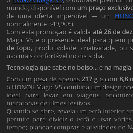
o
HONOR Magic V5
, o dobrável premium ma
mundo, disponível com
um preço exclusiv
de uma oferta imperdível — um
HONO
normalmente 349,90€).
Com esta promoção é valida
até 26 de de
Magic V5 e o presente ideal para quem 
de topo,
produtividade, criatividade, ou
uso mais confortável no dia a dia.
Tecnologia que cabe no bolso… e na magia 
Com um pesa de apenas
217 g
e com
8,8
o HONOR Magic V5 combina um design prem
ideal para levar em viagens, encontro
maratonas de filmes festivos.
Quando se abre, revela um ecrã interior 
permite para dividir o ecrã e usar vári
tempo; planear compras e atividades de 