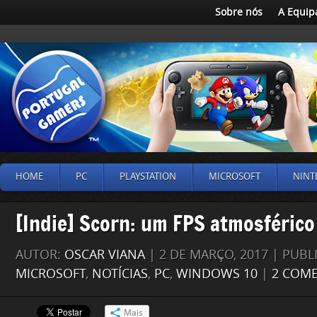
Sobre nós
A Equip
HOME
PC
PLAYSTATION
MICROSOFT
NINT
[Indie] Scorn: um FPS atmosférico 
AUTOR:
OSCAR VIANA
| 2 DE MARÇO, 2017 | PUB
MICROSOFT
,
NOTÍCIAS
,
PC
,
WINDOWS 10
|
2 COM
Mais