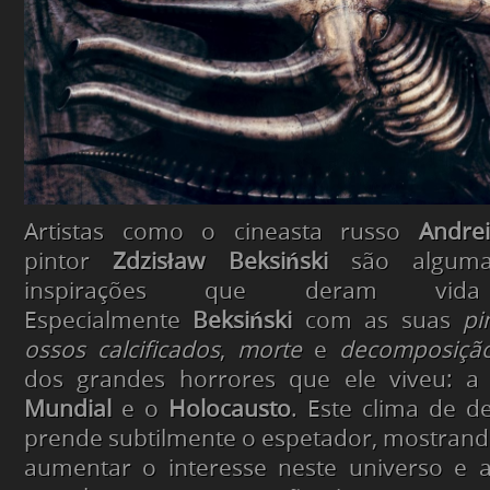
Artistas como o cineasta russo
Andre
pintor
Zdzisław Beksiński
são alguma
inspirações que deram vi
Especialmente
Beksiński
com as
suas
pi
ossos calcificados
,
morte
e
decomposiçã
dos grandes horrores que ele viveu: a
Mundial
e o
Holocausto
. Este clima de d
prende subtilmente o espetador, mostrand
aumentar o interesse neste universo e a