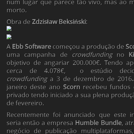
num lugar que parece tão vivo, mas ao
morto.
Obra de
Zdzisław Beksiński
:
A
Ebb Software
começou a produção de
Sc
uma campanha de
crowdfunding
no
K
objetivo de angariar 200.000€. Tendo a
cerca de 4.078€, o estúdio decid
crowdfunding
a 3 de dezembro de 2016
.
janeiro deste ano
Scorn
recebeu fundos 
privado tendo iniciado a sua plena produ
de fevereiro.
Recentemente foi anunciado que este in
seria então a empresa
Humble Bundle
, at
negócio de publicação multiplataforma