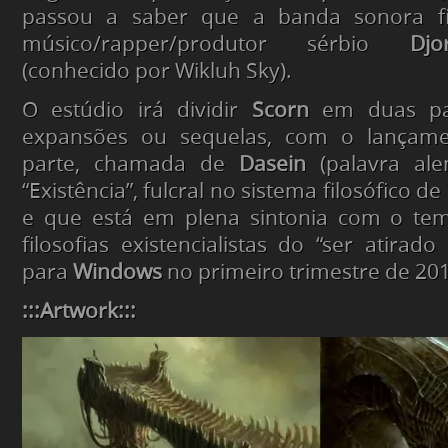
passou a saber que a banda sonora f
músico/rapper/produtor sérbio
Djo
(conhecido por Wikluh Sky).
O estúdio irá dividir
Scorn
em duas par
expansões ou sequelas, com o lançame
parte, chamada de
Dasein
(palavra al
“Existência”, fulcral no sistema filosófico de
e que está em plena sintonia com o te
filosofias existencialistas do “ser atirad
para
Windows
no primeiro trimestre de 20
:::Artwork:::