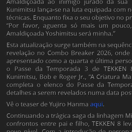
Amaldiçoada ao inimigo jurado da sua 
Kunimitsu lança-se na luta equipada com 
técnicas. Enquanto fixa o seu objetivo no pr
“Por favor, aguenta só mais um pouco
Amaldiçoada Yoshimitsu será minha.”
Esta atualização surge também na sequên
revelação no Combo Breaker 2026, onde 
apresentado como a quarta e última pers
o Passe da Temporada 3 de TEKKEN 8
Kunimitsu, Bob e Roger Jr., “A Criatura Ma
completa o elenco do Passe da Tempor
detalhes a serem revelados numa data post
Vê o teaser de Yujiro Hanma
aqui
.
Continuando a trágica saga da linhagem Mi
confrontos entre pai e filho, TEKKEN 8 lev
novo nível. Com a introdução de persona