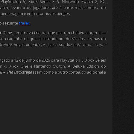
layStation 5, Xbox Series X|S, Nintendo Switch 2, PC,
itch, levando os jogadores até à parte mais sombria do
 personagem e enfrentar novos perigos.
o seguinte
trailer
.
ar Dime, uma nova criança que usa um chapéu-lanterna —
ar o caminho no que se esconde por detrás das cortinas do
frentar novas ameaças e usar a sua luz para tentar salvar
ançado a 12 de junho de 2026 para PlayStation 5, Xbox Series
ion 4, Xbox One e Nintendo Switch. A Deluxe Edition do
III – The Backstage
assim como a outro conteúdo adicional a