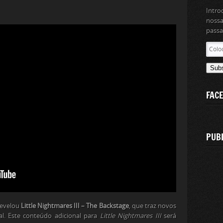
Intro
nossa
passa
Coloc
aqui
o
Sub
teu
ender
FAC
de
email
PUB
revelou
Little Nightmares III – The Backstage
, que traz novos
pal. Este conteúdo adicional para
Little Nightmares III
será