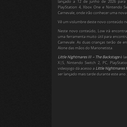
lançado a 12 de junho de 2026 para P
PlayStation 4, Xbox One e Nintendo Sw
Carnevale, onde irão conhecer uma nova
Vê um vislumbre deste novo conteúdo n
Neste novo conteúdo, Low irá encontr
uma ferramenta muito útil para encontr
Carnevale. As duas crianças terão de en
Alone das mãos do Marionetista.
Little Nightmares III – The Backstage
é l
X|S, Nintendo Switch 2, PC, PlayStat
videojogo dá acesso a
Little Nightmares 
ser lançado mais tarde durante este ano.