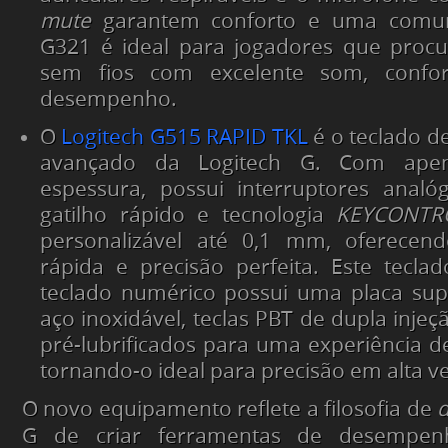
mute
garantem conforto e uma comuni
G321 é ideal para jogadores que pro
sem fios com excelente som, confor
desempenho.
O
Logitech G515 RAPID TKL
é o teclado de
avançado da Logitech G. Com ap
espessura, possui interruptores analó
gatilho rápido e tecnologia
KEYCONTR
personalizável até 0,1 mm, oferecend
rápida e precisão perfeita. Este tecl
teclado numérico possui uma placa sup
aço inoxidável, teclas PBT de dupla injeç
pré-lubrificados para uma experiência de
tornando-o ideal para precisão em alta v
O novo equipamento reflete a filosofia de
d
G de criar ferramentas de desempen