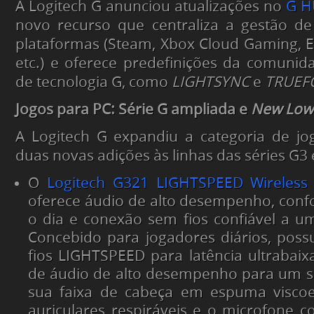
A Logitech G anunciou atualizações no
G H
novo recurso que centraliza a gestão de
plataformas (Steam, Xbox Cloud Gaming, 
etc.) e oferece predefinições da comunid
de tecnologia G, como
LIGHTSYNC
e
TRUEF
Jogos para PC: Série G ampliada e
New Low-
A Logitech G expandiu a categoria de j
duas novas adições às linhas das séries G3 
O
Logitech G321 LIGHTSPEED Wireless
oferece áudio de alto desempenho, conf
o dia e conexão sem fios confiável a um
Concebido para jogadores diários, poss
fios LIGHTSPEED para latência ultrabaix
de áudio de alto desempenho para um s
sua faixa de cabeça em espuma viscoel
auriculares respiráveis e o microfone