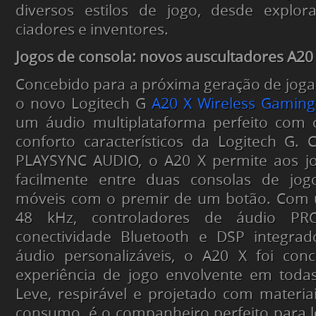
diversos estilos de jogo, desde explor
ciadores e inventores.
Jogos de consola: novos auscultadores A20
Concebido para a próxima geração de joga
o novo Logitech G
A20 X Wireless Gamin
um áudio multiplataforma perfeito com
conforto característicos da Logitech G.
PLAYSYNC AUDIO, o A20 X permite aos jo
facilmente entre duas consolas de jogo
móveis com o premir de um botão. Com 
48 kHz, controladores de áudio PRO
conectividade Bluetooth e DSP integra
áudio personalizáveis, o A20 X foi co
experiência de jogo envolvente em todas
Leve, respirável e projetado com materiai
consumo, é o companheiro perfeito para 