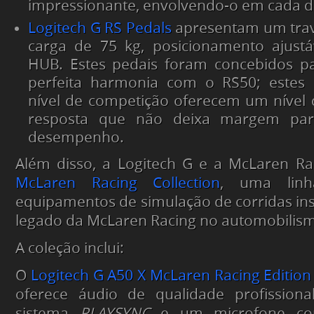
impressionante, envolvendo-o em cada d
Logitech G
RS Pedals
apresentam um trav
carga de 75 kg, posicionamento ajustá
HUB. Estes pedais foram concebidos p
perfeita harmonia com o RS50; estes
nível de competição oferecem um nível
resposta que não deixa margem par
desempenho.
Além disso, a Logitech G e a McLaren Ra
McLaren Racing Collection
, uma lin
equipamentos de simulação de corridas ins
legado da McLaren Racing no automobilis
A coleção inclui:
O
Logitech G
A50 X McLaren Racing Edition
oferece áudio de qualidade profission
sistema
PLAYSYNC
e um microfone co