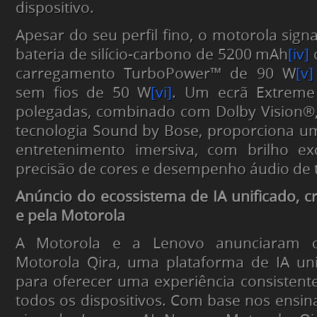
dispositivo.
Apesar do seu perfil fino, o motorola sign
bateria de silício-carbono de 5200 mAh
[iv]
carregamento TurboPower™ de 90 W
[v]
sem fios de 50 W
[vi]
. Um ecrã Extrem
polegadas, combinado com Dolby Vision®
tecnologia Sound by Bose, proporciona u
entretenimento imersiva, com brilho exc
precisão de cores e desempenho áudio de 
Anúncio do ecossistema de IA unificado, c
e pela Motorola
A Motorola e a Lenovo anunciaram c
Motorola Qira, uma plataforma de IA uni
para oferecer uma experiência consistente
todos os dispositivos. Com base nos ens