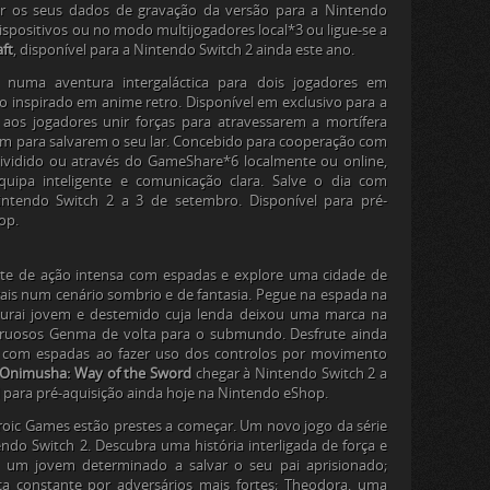
ir os seus dados de gravação da versão para a Nintendo
spositivos ou no modo multijogadores local*3 ou ligue-se a
ft
, disponível para a Nintendo Switch 2 ainda este ano.
numa aventura intergaláctica para dois jogadores em
 inspirado em anime retro. Disponível em exclusivo para a
aos jogadores unir forças para atravessarem a mortífera
am para salvarem o seu lar. Concebido para cooperação com
ividido ou através do GameShare*6 localmente ou online,
ipa inteligente e comunicação clara. Salve o dia com
ntendo Switch 2 a 3 de setembro. Disponível para pré-
op.
ute de ação intensa com espadas e explore uma cidade de
ais num cenário sombrio e de fantasia. Pegue na espada na
rai jovem e destemido cuja lenda deixou uma marca na
struosos Genma de volta para o submundo. Desfrute ainda
 com espadas ao fazer uso dos controlos por movimento
Onimusha: Way of the Sword
chegar à Nintendo Switch 2 a
l para pré-aquisição ainda hoje na Nintendo eShop.
roic Games estão prestes a começar. Um novo jogo da série
do Switch 2. Descubra uma história interligada de força e
, um jovem determinado a salvar o seu pai aprisionado;
a constante por adversários mais fortes; Theodora, uma