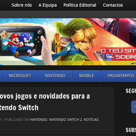
Sobre nós
A Equipa
Política Editorial
Contactos
MICROSOFT
NINTENDO
MOBILE
PASSATEMPOS
SEG
novos jogos e novidades para a
tendo Switch
26 | PUBLICADO EM
NINTENDO
,
NINTENDO SWITCH 2
,
NOTÍCIAS
,
SUB