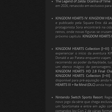
The Legend of Zelda: Ocarina of Time
:
em 2026, renascido em exclusivo para
KINGDOM HEARTS IV: KINGDOM HEAR
e publicado pela Square Enix dá a
protagonista Sora encontrará na cida
reinos, onde novas figuras se cruza
próximo capítulo.
KINGDOM HEARTS 
KINGDOM HEARTS Collection [I~III]
:
experienciar o início da aventura
KI
Donald e ao Pateta enquanto viajam 
recorrendo ao poder da Keyblade, tud
um elenco mágico de personagens. 
KINGDOM HEARTS HD 2.8 Final Cha
KINGDOM HEARTS Collection [I~III]
c
disponível para pré-aquisição ainda
HEARTS III + Re Mind (DLC)
ainda hoje
Nintendo Switch Sports Resort
: Reg
novo jogo da série que chega exclus
um Sportsmate e entre em ação com
comandos Joy-Con 2 de várias formas