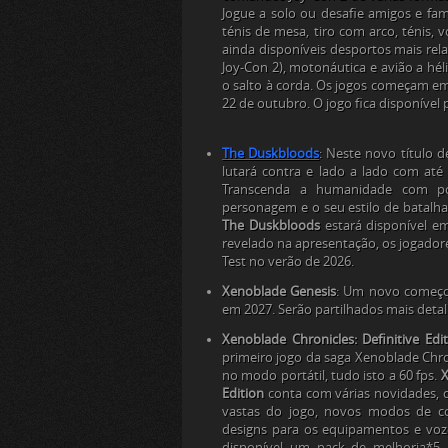
Jogue a solo ou desafie amigos e fa
ténis de mesa, tiro com arco, ténis, v
ainda disponíveis desportos mais re
Joy-Con 2), motonáutica e avião a h
o salto à corda. Os jogos começam e
22 de outubro. O jogo fica disponível
The Duskbloods
:
Neste novo título d
lutará contra e lado a lado com até
Transcenda a humanidade com p
personagem e o seu estilo de batalh
The Duskbloods
estará disponível e
revelado na apresentação, os jogado
Test no verão de 2026.
Xenoblade Genesis
:
Um novo começo
em 2027. Serão partilhados mais detal
Xenoblade Chronicles: Definitive Edi
primeiro jogo da saga Xenoblade Chr
no modo portátil, tudo isto a 60 fps.
X
Edition
conta com várias novidades, c
vastas do jogo, novos modos de c
designs para os equipamentos e voz
disponível um pack de melhoria*5 