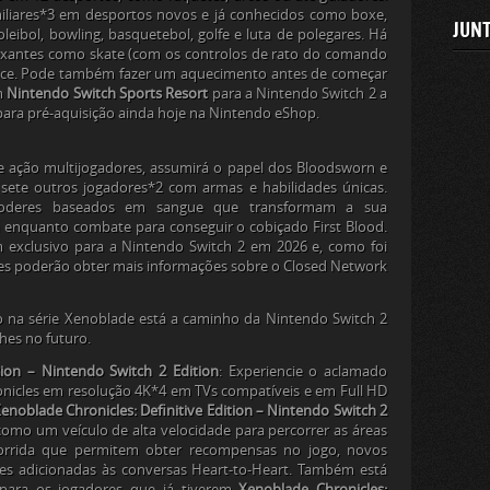
miliares*3 em desportos novos e já conhecidos como boxe,
JUNT
oleibol, bowling, basquetebol, golfe e luta de polegares. Há
laxantes como skate (com os controlos de rato do comando
élice. Pode também fazer um aquecimento antes de começar
m
Nintendo Switch Sports Resort
para a Nintendo Switch 2 a
 para pré-aquisição ainda hoje na Nintendo eShop.
e ação multijogadores, assumirá o papel dos Bloodsworn e
 sete outros jogadores*2 com armas e habilidades únicas.
oderes baseados em sangue que transformam a sua
a enquanto combate para conseguir o cobiçado First Blood.
m exclusivo para a Nintendo Switch 2 em 2026 e, como foi
res poderão obter mais informações sobre o Closed Network
 na série
Xenoblade
está a caminho da Nintendo Switch 2
hes no futuro.
tion – Nintendo Switch 2 Edition
: Experiencie o aclamado
onicles em resolução 4K*4 em TVs compatíveis e em Full HD
enoblade Chronicles: Definitive Edition – Nintendo Switch 2
omo um veículo de alta velocidade para percorrer as áreas
orrida que permitem obter recompensas no jogo, novos
es adicionadas às conversas Heart-to-Heart. Também está
para os jogadores que já tiverem
Xenoblade Chronicles: