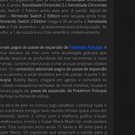
ch. E ainda,
Xenoblade Chronicles 2
e
Xenoblade Chronicles
o Switch 2 Edition ainda este ano. A versão digital de
tion – Nintendo Switch 2 Edition
será lançada ainda hoje,
Nintendo Switch 2 Edition
chega a 30 de julho e
Xenoblade
ion
a 3 de dezembro – já disponíveis para pré-aquisição. As
 julho, a 1 de outubro e a 3 de setembro, respetivamente.
cionais pagos do passe de expansão de
Pokémon Pokopia
: A
inua debaixo do mar com uma atualização gratuita que
derão explorar as profundezas do mar recorrendo à nova
ervas, construir estruturas e criar as suas próprias cidades
émon. Os
conteúdos adicionais pagos do passe de expansão
 a caminho e estão divididos em três partes. A parte 1 do
kopia
, Bubbly Basin, chegará em agosto e convidará os
cidade subaquática recheada de novas mobílias, roupas e
ionais pagos do
passe de expansão de Pokémon Pokopia
inda hoje na Nintendo eShop.
uma obra de arte no icónico jogo sandbox. Construa tudo o
ios e enfrente inimigos num mundo infinito que é único em
intendo Switch 2 conta com a melhoria gráfica Visuais
s melhorados, e inclui o Super Mario Mash-Up, onde poderá
o. Este conjunto inclui ainda 15 faixas e 40 skins para o
Super Mario
. Os jogadores que adquiram a versão para a