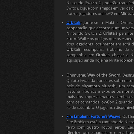
Nintendo Switch 2 poderão transfer
Switch. Jogue com amigos em vários di
outros jogadores online*2 em
Minecra
Orbitals
:
Junte-se a Maki e Omura 
cooperação que decorre num universo
Nintendo Switch 2,
Orbitals
permite 
Storm Wall e os perigos que os esper
dois jogadores localmente em ecrã d
Orbitals
recompensa trabalho de equ
companhia em
Orbitals
chegar à Ni
aquisição ainda hoje na Nintendo eSh
Onimusha: Way of the Sword
: Desfr
Quioto invadida por seres sobrenatur
pele de Miyamoto Musashi, um samu
história nipónica e expulse os mon
mais dos impressionantes combates
com os comandos Joy-Con 2 quando
25 de setembro. O jogo fica disponíve
Fire Emblem: Fortune’s Weave
: Os He
Fire Emblem está a caminho da Ninten
ferro com quatro novos heróis: Cai
Dietrich, um espadachim numa busc