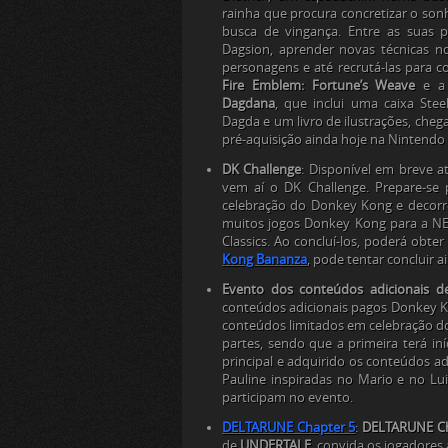
rainha que procura concretizar o son
busca de vingança. Entre as suas p
Dagsion, aprender novas técnicas no
personagens e até recrutá-las para 
Fire Emblem: Fortune’s Weave
e a 
Dagdana
, que inclui uma caixa Ste
Dagda e um livro de ilustrações, cheg
pré-aquisição ainda hoje na Nintendo
DK Challenge
:
Disponível em breve a
vem aí o DK Challenge. Prepare-se
celebração do
Donkey Kong
e decorr
muitos jogos
Donkey Kong
para a NE
Classics. Ao concluí-los, poderá obter 
Kong Bananza
, pode tentar concluir a
Evento dos conteúdos adicionais 
conteúdos adicionais pagos Donkey K
conteúdos limitados em celebração do
partes, sendo que a primeira terá in
principal e adquirido os conteúdos a
Pauline inspiradas no Mario e no L
participam no evento.
DELTARUNE Chapter 5
:
DELTARUNE Ch
de
UNDERTALE
, convida os jogadores