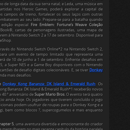
ho de longa data da sua terra natal; e Leda, uma música em
artidas nos Heroic Games, poderá explorar a capital de
s campos de treino, fortalecer os seus laços com outras
combaterem ao seu lado. Prepare-se para a batalha quando
edição especial
Fire Emblem: Fortune’s Weave Coleção
elBook®, cartas de personagens ilustradas, uma mapa de
arem à Nintendo Switch 2 a 17 de setembro. Disponível para
 eShop.
través do Nintendo Switch Online*2 na Nintendo Switch 2,
 para um evento de tempo limitado que representa uma
erá de 10 de junho a 1 de setembro. Enfrente desafios em
S, a Super NES e a Game Boy disponíveis com o Nintendo
cartões de desafio digitais colecionáveis. E, se tiver
Donkey
inda mais desafios.
de
Donkey Kong Bananza: DK Island & Emerald Rush
: Os
ong Bananza: DK Island & Emerald Rush*1 receberão novos
 40.º aniversário de
Super Mario Bros.
O evento terá quatro
ício ainda hoje. Os jogadores que tiverem concluído o jogo
dicionais podem usufruir de roupas para o Donkey Kong e a
uigi, bem como blocos ?, supercogumelos e mais enquanto
apter 5
, uma aventura divertida e emocionante do criador
 a mergulharem no mais recente capítulo da história paralela