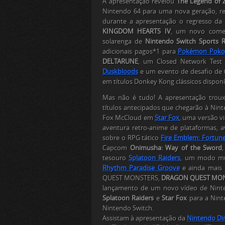
A apresentação revelou
The Legend of Z
Nintendo 64 para uma nova geração, re
durante a apresentação o regresso da 
KINGDOM HEARTS IV
, um novo come
solarenga de
Nintendo Switch Sports R
adicionais pagos*1 para
Pokémon Poko
DELTARUNE
, um Closed Network Test 
Duskbloods
e um evento de desafio de
em títulos
Donkey Kong
clássicos dispon
Mas não é tudo! A apresentação trou
títulos antecipados que chegarão à Nint
Fox McCloud em
Star Fox
, uma versão 
aventura retro-anime de plataformas, 
sobre o RPG tático
Fire Emblem: Fortun
Capcom
Onimusha: Way of the Sword
tesouro
Splatoon Raiders
, um modo mul
Rhythm Paradise Groove
e ainda mais 
QUEST MONSTERS
,
DRAGON QUEST MONS
lançamento de um novo vídeo de Ninte
Splatoon Raiders
e
Star Fox
para a Nint
Nintendo Switch.
Assistam à apresentação da
Nintendo Dir