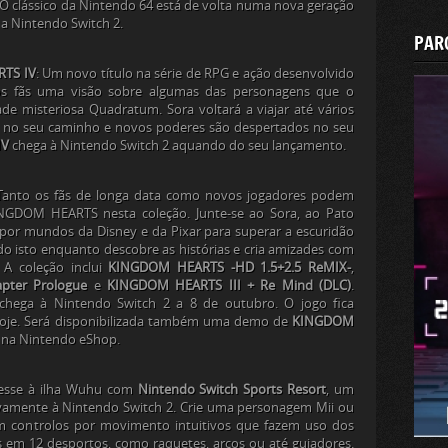
 O clássico da Nintendo 64 está de volta numa nova geração
 a Nintendo Switch 2.
PAR
TS IV
: Um novo título na série de RPG e ação desenvolvido
os fãs uma visão sobre algumas das personagens que o
de misteriosa Quadratum. Sora voltará a viajar até vários
m no seu caminho e novos poderes são despertados no seu
IV
chega à Nintendo Switch 2 aquando do seu lançamento.
 Tanto os fãs de longa data como novos jogadores podem
NGDOM HEARTS
nesta coleção. Junte-se ao Sora, ao Pato
por mundos da Disney e da Pixar para superar a escuridão
o isto enquanto descobre as histórias e cria amizades com
A coleção inclui
KINGDOM HEARTS -HD 1.5+2.5 ReMIX-
,
pter Prologue
e
KINGDOM HEARTS III + Re Mind (DLC)
.
hega à Nintendo Switch 2 a 8 de outubro. O jogo fica
 hoje. Será disponibilizada também uma demo de
KINGDOM
 na Nintendo eShop.
resse à ilha Wuhu com
Nintendo Switch Sports Resort
, um
ivamente à Nintendo Switch 2. Crie uma personagem Mii ou
 controlos por movimento intuitivos que fazem uso dos
 em 12 desportos, como raquetes, arcos ou até guiadores.