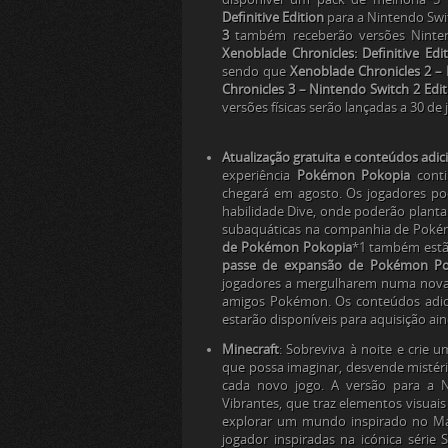
Definitive Edition
para a Nintendo Swit
3
também receberão versões Nintend
Xenoblade Chronicles: Definitive Edi
sendo que
Xenoblade Chronicles 2 – 
Chronicles 3 – Nintendo Switch 2 Edit
versões físicas serão lançadas a 30 de
Atualização gratuita e conteúdos adi
experiência
Pokémon Pokopia
cont
chegará em agosto. Os jogadores po
habilidade Dive, onde poderão plantar 
subaquáticas na companhia de Pok
de Pokémon Pokopia
*1 também estão
passe de expansão de
Pokémon Po
jogadores a mergulharem numa nova 
amigos Pokémon. Os conteúdos adic
estarão disponíveis para aquisição a
Minecraft
: Sobreviva à noite e crie 
que possa imaginar, desvende mistér
cada novo jogo. A versão para a N
Vibrantes, que traz elementos visuai
explorar um mundo inspirado no Mari
jogador inspiradas na icónica série