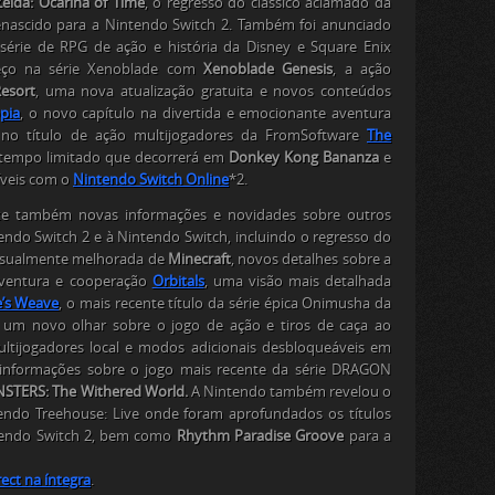
elda: Ocarina of Time
, o regresso do clássico aclamado da
nascido para a Nintendo Switch 2. Também foi anunciado
série de RPG de ação e história da Disney e Square Enix
ço na série
Xenoblade
com
Xenoblade Genesis
, a ação
esort
, uma nova atualização gratuita e novos conteúdos
pia
, o novo capítulo na divertida e emocionante aventura
no título de ação multijogadores da FromSoftware
The
 tempo limitado que decorrerá em
Donkey Kong Bananza
e
íveis com o
Nintendo Switch Online
*2.
xe também novas informações e novidades sobre outros
endo Switch 2 e à Nintendo Switch, incluindo o regresso do
visualmente melhorada de
Minecraft
, novos detalhes sobre a
aventura e cooperação
Orbitals
, uma visão mais detalhada
e’s Weave
, o mais recente título da série épica
Onimusha
da
, um novo olhar sobre o jogo de ação e tiros de caça ao
tijogadores local e modos adicionais desbloqueáveis em
informações sobre o jogo mais recente da série
DRAGON
TERS: The Withered World.
A Nintendo também revelou o
ndo Treehouse: Live onde foram aprofundados os títulos
endo Switch 2, bem como
Rhythm Paradise Groove
para a
ect na íntegra
.