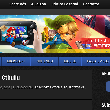
Sobre nós
A Equipa
Política Editorial
Contactos
MICROSOFT
NINTENDO
MOBILE
PASSATEMPOS
SEG
 Cthullu
O, 2016 | PUBLICADO EM
MICROSOFT
,
NOTÍCIAS
,
PC
,
PLAYSTATION
,
SUB