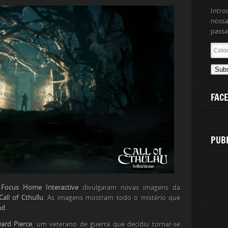
Intro
nossa
passa
Coloc
aqui
o
Sub
teu
ender
FAC
de
email
PUB
Focus Home Interactive
divulgaram novas imagens da
Call of Cthullu
. As imagens mostram todo o mistério que
nd
.
ard Pierce
, um veterano de guerra que decidiu tornar-se