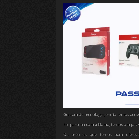
Gostam de tecnologia, então temos aces
Em parceria com a Hama, temos um pack 
Os prémios que temos para oferec