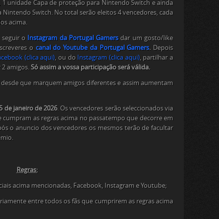
 1 unidade Capa de proteção para Nintendo Switch e ainda
 Nintendo Switch. No total serão eleitos 4 vencedores, cada
os acima.
 seguir o
Instagram da Portugal Gamers
dar um gosto/like
screveres o
canal do Youtube da Portugal Gamers
.
Depois
ebook (clica aqui)
, ou do
Instagram (clica aqui)
, partilhar a
r 2 amigos.
Só assim a vossa participação será válida.
m desde que marquem amigos diferentes e assim aumentam
5 de janeiro de 2026
. Os vencedores serão seleccionados via
ue cumpram as regras acima no passatempo que decorre em
pós o anuncio dos vencedores os mesmos terão de facultar
émio.
Regras:
sociais acima mencionadas, Facebook, Instagram e Youtube;
óriamente entre todos os fãs que cumprirem as regras acima