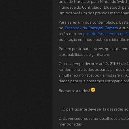
unidade Hardcase para Nintendo Switch,
1 unidade do Controlador Bluetooth para
um receberá um dos prémios mencionad
Para seres um dos contemplados, basta
no
Facebook da
Portugal Gamers
e sub
terão de ir ao
post do Passatempo no Fac
publicação em modo público e identifica
Podem participar as vezes que quisere
a probabilidade de ganharem.
O passatempo decorre até
às 21h59 de 2
random entre todos os participantes q
simultâneo no Facebook e Instagram. A
dados para que possamos entregar o pr
Boa sorte a todos!
1. O participante deve ser fã das redes 
2. Os vencedores serão escolhidos aleat
mencionadas;