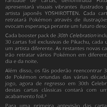
raridade de cartas, denominada Futur
apresentará visuais vibrantes ilustrados
artista japonês YOSHIROTTEN. Cada carta
retratará Pokémon através de ilustraçõ
evocam esperança perante um futuro desc
Cada booster pack de
30th Celebration
incl
30 cartas foil exclusivas de Pikachu, cada
um artista diferente. As restantes novas c
irão retratar vários Pokémon em difere
dia e da noite.
Além disso, os fãs poderão reencontrar 30
de Pokémon oriundas das várias década
jogo, agora de regresso em 30th Celeb
destas cartas clássicas contará com u
acabamento foil.³
Para uma primeira antevisão das car