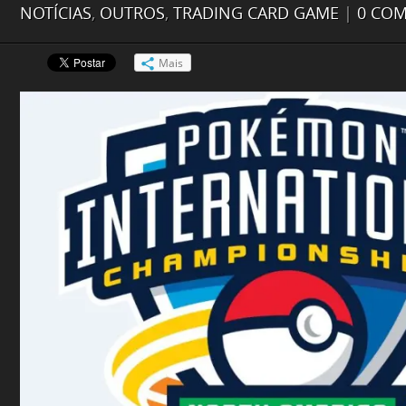
NOTÍCIAS
,
OUTROS
,
TRADING CARD GAME
|
0 COM
Mais