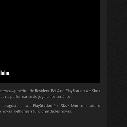
gameplay
inédito de
Resident Evil 4
na
PlayStation 4
e
Xbox
as na performance do jogo e nos cenários.
30 de agosto para a
PlayStation 4
e
Xbox One
com todo o
 e novas melhorias e funcionalidades novas.