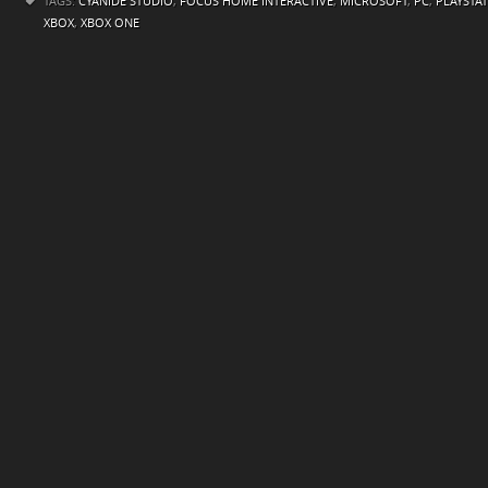
TAGS:
CYANIDE STUDIO
,
FOCUS HOME INTERACTIVE
,
MICROSOFT
,
PC
,
PLAYSTA
XBOX
,
XBOX ONE