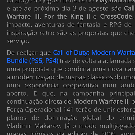
catálogo de jogos mensais do
PlayStation®
e até ao próximo dia 3 de agosto são
Cal
Warfare III, For the King II
e
CrossCode
impacto, aventuras de fantasia e RPG d
inspiração retro são as propostas que c
serviço.
De realçar que
Call of Duty: Modern Warfa
Bundle (PS5, PS4)
traz de volta a aclamada 
uma proposta que combina uma nova cam
a modernização de mapas clássicos do mo
uma experiência cooperativa num am
aberto. E que, na campanha principa
continuação direta de
Modern Warfare II
, 
Força Operacional 141 terão de unir esforç
planos de dominação global do crim
Vladimir Makarov. Já o modo multijogado
mapas icónicos da edição de 2009, ago