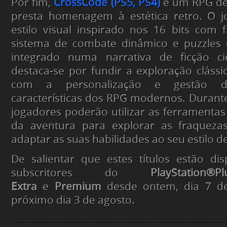
Por fim,
CrossCode (PS5, PS4)
é um RPG d
presta homenagem à estética retro. O 
estilo visual inspirado nos 16 bits com fí
sistema de combate dinâmico e puzzles d
integrado numa narrativa de ficção cien
destaca-se por fundir a exploração clás
com a personalização e gestão d
características dos RPG modernos. Durant
jogadores poderão utilizar as ferramentas
da aventura para explorar as fraqueza
adaptar as suas habilidades ao seu estilo 
De salientar que estes títulos estão di
subscritores do
PlayStation®
Extra
e
Premium
desde ontem, dia 7 de
próximo dia 3 de agosto.