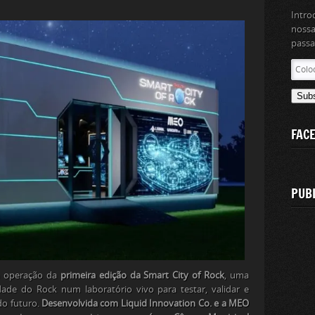
Intro
nossa
passa
Coloc
aqui
o
Sub
teu
ender
FAC
de
email
PUB
a operação da
primeira edição da Smart City of Rock
, uma
idade do Rock num laboratório vivo para testar, validar e
do futuro.
Desenvolvida com Liquid Innovation Co. e a MEO