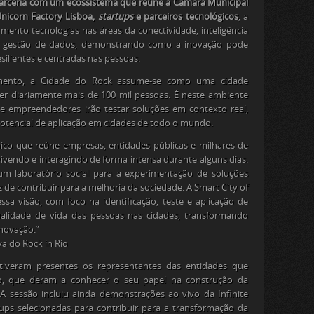
parceria com um ecossistema que reúne a Câmara Municipal
Unicorn Factory Lisboa,
startups
e parceiros tecnológicos
, a
mento tecnologias nas áreas da conectividade, inteligência
ade e gestão de dados, demonstrando como a inovação pode
esilientes e centradas nas pessoas.
mento, a Cidade do Rock assume-se como uma cidade
her diariamente mais de 100 mil pessoas. É neste ambiente
 e empreendedores irão testar soluções em contexto real,
tencial de aplicação em cidades de todo o mundo.
ico que reúne empresas, entidades públicas e milhares de
nvivendo e interagindo de forma intensa durante alguns dias.
m laboratório social para a experimentação de soluções
de contribuir para a melhoria da sociedade. A Smart City of
ssa visão, com foco na identificação, teste e aplicação de
alidade de vida das pessoas nas cidades, transformando
novação.”
a do Rock in Rio
tiveram presentes os representantes das entidades que
vo, que deram a conhecer o seu papel na construção da
 A sessão incluiu ainda demonstrações ao vivo da Infinite
ups selecionadas para contribuir para a transformação da