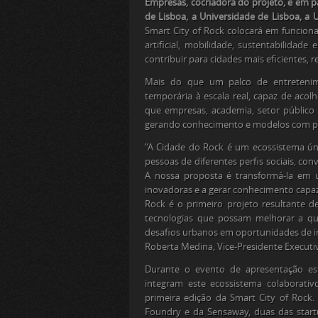
Empresas, cocriadora do projeto, e em 
de Lisboa, a Universidade de Lisboa, a 
Smart City of Rock colocará em funciona
artificial, mobilidade, sustentabilid
contribuir para cidades mais eficientes, r
Mais do que um palco de entreteni
temporária à escala real, capaz de acol
que empresas, academia, setor público
gerando conhecimento e modelos com po
“A Cidade do Rock é um ecossistema ún
pessoas de diferentes perfis sociais, co
A nossa proposta é transformá-la em u
inovadoras e a gerar conhecimento capaz 
Rock é o primeiro projeto resultante de
tecnologias que possam melhorar a qu
desafios urbanos em oportunidades de i
Roberta Medina, Vice-Presidente Executiv
Durante o evento de apresentação es
integram este ecossistema colaborati
primeira edição da Smart City of Rock.
Foundry e da Sensaway, duas das start