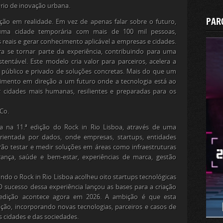
rio de inovação urbana.
PAR
ção em realidade. Em vez de apenas falar sobre o futuro,
numa cidade temporária com mais de 100 mil pessoas,
 reais e gerar conhecimento aplicável a empresas e cidades.
ra se tornar parte da experiência, contribuindo para uma
stentável. Este modelo cria valor para parceiros, acelera a
 público e privado de soluções concretas. Mais do que um
vimento em direção a um futuro onde a tecnologia está ao
r cidades mais humanas, resilientes e preparadas para os
Co.
ia na 11.ª edição do Rock in Rio Lisboa, através de uma
 orientada por dados, onde empresas, startups, entidades
rão testar e medir soluções em áreas como infraestruturas
urança, saúde e bem-estar, experiências de marca, gestão
ndo o Rock in Rio Lisboa acolheu oito startups tecnológicas
O sucesso dessa experiência lançou as bases para a criação
a edição acontece agora em 2026. A ambição é que esta
ição, incorporando novas tecnologias, parceiros e casos de
cidades e das sociedades.