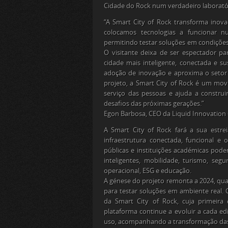
Cidade do Rock num verdadeiro laborató
“A Smart City of Rock transforma inova
colocamos tecnologias a funcionar 
permitindo testar soluções em condições
O visitante deixa de ser espectador pa
cidade mais inteligente, conectada e su
adoção de inovação e aproxima o setor
projeto, a Smart City of Rock é um mo
serviço das pessoas e ajuda a construi
desafios das próximas gerações.”
Egon Barbosa, CEO da Liquid Innovation 
A Smart City of Rock fará a sua estre
infraestrutura conectada, funcional e
públicas e instituições académicas pode
inteligentes, mobilidade, turismo, seg
operacional, ESG e educação.
A génese do projeto remonta a 2024, qua
para testar soluções em ambiente real. 
da Smart City of Rock, cuja primeir
plataforma continue a evoluir a cada ed
uso, acompanhando a transformação das 