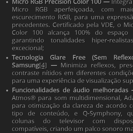
Micro RGB Precision Color 100 —
Integra
Micro RGB aperfeiçoada, com mai
escurecimento RGB, para uma express
precedentes. Certificado pela VDE, o Mi
Color 100 alcança 100% do espaço 
garantindo tonalidades hiper-realis
excecional;
Tecnologia Glare Free (Sem Reflex
Samsung
[4]
—
Minimiza reflexos, pre
contraste nítidos em diferentes condiçõ
para uma experiência de visualização sup
Funcionalidades de áudio melhorada
Atmos® para som multidimensional, Ad
para otimização da clareza de acordo 
tipo de conteúdo, e Q-Symphony, qu
colunas do televisor com dispos
compatíveis, criando um palco sonoro ma