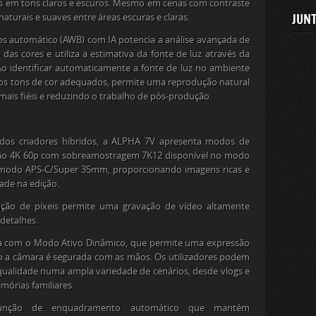
is em tons claros e escuros. Mesmo em cenas com contraste
JUNT
turais e suaves entre áreas escuras e claras.
os automático (AWB) com IA potencia a análise avançada de
as cores e utiliza a estimativa da fonte de luz através da
o identificar automaticamente a fonte de luz no ambiente
ar os tons de cor adequados, permite uma reprodução natural
 mais fiéis e reduzindo o trabalho de pós-produção.
as dos criadores híbridos, a ALPHA 7V apresenta modos de
ação 4K 60p com sobreamostragem 7K
12
disponível no modo
modo APS-C/Super 35mm, proporcionando imagens ricas e
ade na edição.
ução de píxeis permite uma gravação de vídeo altamente
detalhes.
da com o Modo Ativo Dinâmico, que permite uma expressão
o a câmara é segurada com as mãos. Os utilizadores podem
 qualidade numa ampla variedade de cenários, desde vlogs e
mórias familiares.
nção de enquadramento automático que mantém