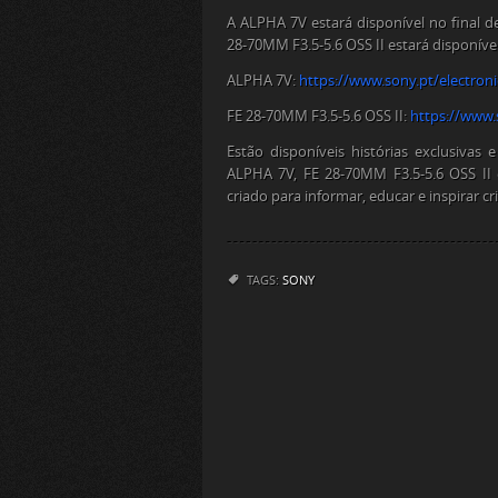
A ALPHA 7V estará disponível no final
28-70MM F3.5-5.6 OSS II estará disponív
ALPHA 7V:
https://www.sony.pt/
electron
FE 28-70MM F3.5-5.6 OSS II:
https://www.
Estão disponíveis histórias exclusiva
ALPHA 7V, FE 28-70MM F3.5-5.6 OSS I
criado para informar, educar e inspirar c
TAGS:
SONY