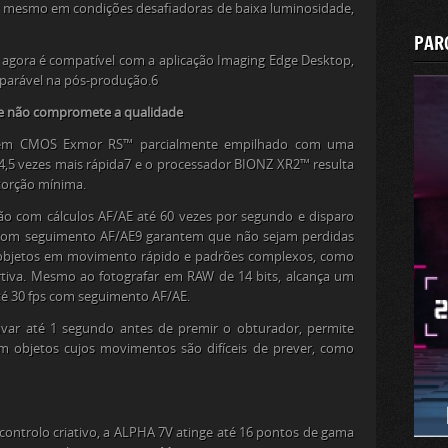
, mesmo em condições desafiadoras de baixa luminosidade,
PAR
agora é compatível com a aplicação Imaging Edge Desktop,
parável na pós-produção.
6
ue não compromete a qualidade
em CMOS Exmor RS™ parcialmente empilhado com uma
,5 vezes mais rápida
7
e o processador BIONZ XR2™ resulta
torção mínima.
são com cálculos AF/AE até 60 vezes por segundo e disparo
om seguimento AF/AE
9
garantem que não sejam perdidas
objetos em movimento rápido e padrões complexos, como
rtiva. Mesmo ao fotografar em RAW de 14 bits, alcança um
até 30 fps com seguimento AF/AE.
avar até 1 segundo antes de premir o obturador, permite
 objetos cujos movimentos são difíceis de prever, como
ontrolo criativo, a ALPHA 7V atinge até 16 pontos de gama