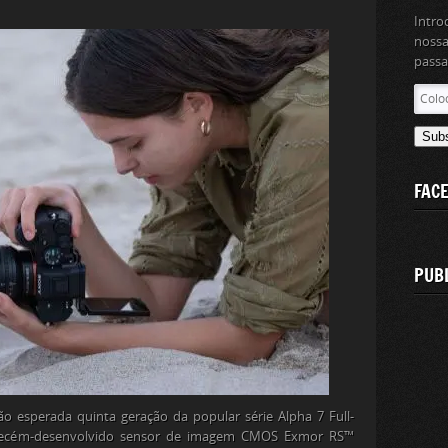
Intro
nossa
passa
Coloc
aqui
o
Sub
teu
ender
FAC
de
email
PUB
o esperada quinta geração da popular série Alpha 7 Full-
recém-desenvolvido sensor de imagem CMOS Exmor RS™