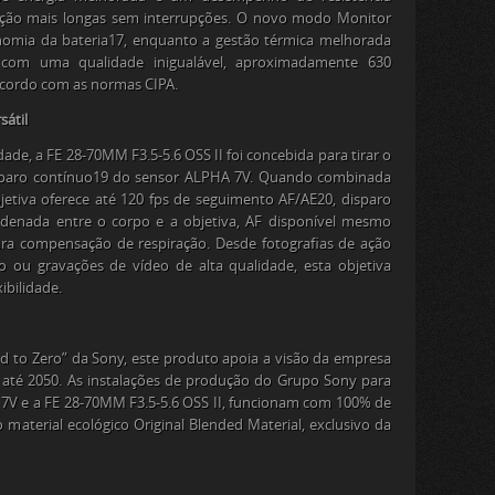
ação mais longas sem interrupções. O novo modo Monitor
nomia da bateria
17
, enquanto a gestão térmica melhorada
om uma qualidade inigualável, aproximadamente 630
e acordo com as normas CIPA.
sátil
ade, a FE 28-70MM F3.5-5.6 OSS II foi concebida para tirar o
paro contínuo
19
do sensor ALPHA 7V. Quando combinada
etiva oferece até 120 fps de seguimento AF/AE
20
, disparo
rdenada entre o corpo e a objetiva, AF disponível mesmo
ra compensação de respiração. Desde fotografias de ação
o ou gravações de vídeo de alta qualidade, esta objetiva
ibilidade.
ad to Zero” da Sony, este produto apoia a visão da empresa
 até 2050. As instalações de produção do Grupo Sony para
7V e a FE 28-70MM F3.5-5.6 OSS II, funcionam com 100% de
 material ecológico Original Blended Material, exclusivo da