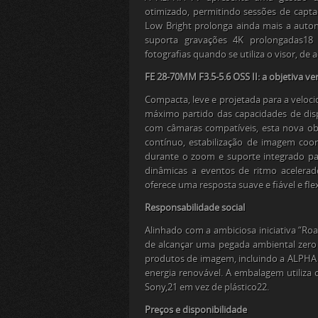
otimizado, permitindo sessões de capt
Low Bright prolonga ainda mais a auto
suporta gravações 4K prolongadas
18
c
fotografias quando se utiliza o visor, d
FE 28-70MM F3.5-5.6 OSS II: a objetiva ver
Compacta, leve e projetada para a velocid
máximo partido das capacidades de dis
com câmaras compatíveis, esta nova obj
contínuo, estabilização de imagem coo
durante o zoom e suporte integrado pa
dinâmicas a eventos de ritmo acelerad
oferece uma resposta suave e fiável e flex
Responsabilidade social
Alinhado com a ambiciosa iniciativa “Ro
de alcançar uma pegada ambiental zero
produtos de imagem, incluindo a ALPHA 
energia renovável. A embalagem utiliza o
Sony,
21
em vez de plástico
22
.
Preços e disponibilidade