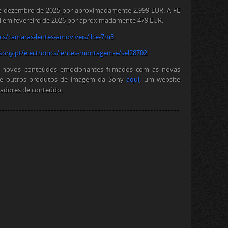
 de dezembro de 2025 por aproximadamente 2.999 EUR. A FE
el em fevereiro de 2026 por aproximadamente 479 EUR.
ics/camaras-lentes-
amo​vivei​s/ilc​e-7m5
sony.pt/
electronics/lentes-montagem-e/
​sel28​702
s e novos conteúdos emocionantes filmados com as novas
I e outros produtos de imagem da Sony
aqui
, um website
riadores de conteúdo.