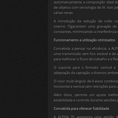
automaticamente a composição ideal do
de objetos com tecnologia de IA. Isso
várias cenas.
A introdução da redução de ruído na
interno
15
garantem uma gravação de á
constantes, minimizando a interferência
Funcionamento e utilização otimizados
Concebida a pensar na eficiência, a A
uma transmissão sem fios estável e de
para melhorar o fluxo de trabalho e a flex
O suporte para o formato vertical e 
adaptação da captação a diversos ambie
O visor multi-ângulo de 4 eixos combina
horizontal e vertical sem restrições par
Além disso, permite um ajuste melho
estabilidade e controlo durante sessões 
Concebida para oferecer fiabilidade
A ALPHA 7V apresenta uma gestão d