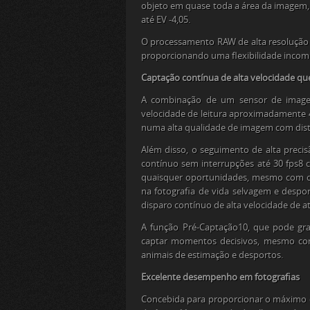
objeto em quase toda a área da imagem
até EV -4,0
5
.
O processamento RAW de alta resolução 
proporcionando uma flexibilidade incom
Captação contínua de alta velocidade q
A combinação de um sensor de imag
velocidade de leitura aproximadamente 4
numa alta qualidade de imagem com dis
Além disso, o seguimento de alta preci
contínuo sem interrupções até 30 fps
8
c
quaisquer oportunidades, mesmo com 
na fotografia de vida selvagem e despo
disparo contínuo de alta velocidade de 
A função Pré-Captação
10
, que pode gr
captar momentos decisivos, mesmo com
animais de estimação e desportos.
Excelente desempenho em fotografias
Concebida para proporcionar o máximo c