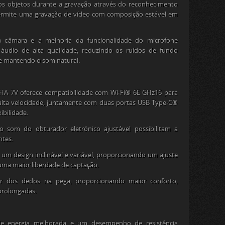
s objetos durante a gravação através do reconhecimento
 permite uma gravação de vídeo com composição estável em
 câmara e a melhoria da funcionalidade do microfone
udio de alta qualidade, reduzindo os ruídos de fundo
 e mantendo o som natural.
LPHA 7V oferece compatibilidade com Wi-Fi® 6E GHz
16
para
 alta velocidade, juntamente com duas portas USB Type-C®
ibilidade.
o som do obturador eletrónico ajustável possibilitam a
ntes.
 um design inclinável e variável, proporcionando um ajuste
a uma maior liberdade de captação.
r dos dedos na pega, proporcionando maior conforto,
prolongadas.
e energia melhorada e um desempenho de resistência