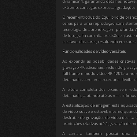
dinâmica
11
, garantindo detalhes notáve
extremo, consegue expressar gradações na
O recém-introduzido Equilíbrio de branc
cenas para uma reprodução consistente d
tecnologia de aprendizagem profunda. A
de fotografia com alta precisão e ajust
e estável das cores, resultando em cores
Funcionalidades de vídeo versáteis
Ao expandir as possibilidades criativ
gravação 4K adicionais, incluindo grav
full-frame e modo vídeo 4K 120
13
p no 
detalhadas com uma excecional flexibilid
A leitura completa dos píxeis sem red
detalhada, captando até os mais ínfimos 
A estabilização de imagem está equipa
de vídeo suave e estável, mesmo quand
desfrutar de gravações de vídeo de alta
produções criativas até à gravação de me
A câmara também possui uma fu