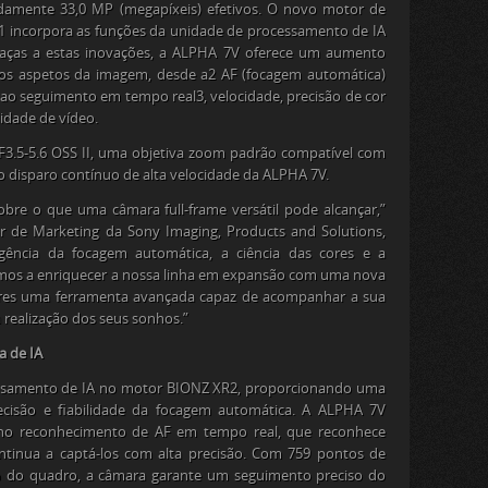
amente 33,0 MP (megapíxeis) efetivos. O novo motor de
1
incorpora as funções da unidade de processamento de IA
raças a estas inovações, a ALPHA 7V oferece um aumento
os aspetos da imagem, desde a
2
AF (focagem automática)
 ao seguimento em tempo real
3
, velocidade, precisão de cor
lidade de vídeo.
F3.5-5.6 OSS II, uma objetiva zoom padrão compatível com
 o disparo contínuo de alta velocidade da ALPHA 7V.
obre o que uma câmara full-frame versátil pode alcançar,”
r de Marketing da Sony Imaging, Products and Solutions,
igência da focagem automática, a ciência das cores e a
amos a enriquecer a nossa linha em expansão com uma nova
ores uma ferramenta avançada capaz de acompanhar a sua
a realização dos seus sonhos.”
 de IA
essamento de IA no motor BIONZ XR2, proporcionando uma
recisão e fiabilidade da focagem automática. A ALPHA 7V
o reconhecimento de AF em tempo real, que reconhece
ntinua a captá-los com alta precisão. Com 759 pontos de
% do quadro, a câmara garante um seguimento preciso do