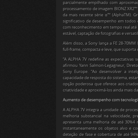
parcialmente empilhado com aproximad
processamento de imagem BIONZ XR2™
da mais recente série α™ (Alpha
TM
). G
significativo de desempenho em todos 
com reconhecimento em tempo real até
estável, captação de fotografias e versati
Além disso, a Sony lança a FE 28-70MM 
full-frame, compacta e leve, que suporta
“A ALPHA 7V redefine as expectativas s
afirmou Yann Salmon-Legagneur, Direto
Sony Europe. “Ao desenvolver a intel
capacidade de resposta do sistema, est
opção poderosa que oferece aos criad
criatividade e aproximá-los ainda mais d
Aumento de desempenho com tecnologia
A ALPHA 7V integra a unidade de proc
melhoria substancial na velocidade, p
apresenta uma melhoria de até 30%
4
n
instantaneamente os objetos alvo e co
deteção de fase e cobertura de até 94