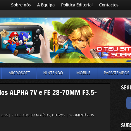
Sobre nós
A Equipa
Política Editorial
Contactos
MICROSOFT
NINTENDO
MOBILE
PASSATEMPOS
SEG
los ALPHA 7V e FE 28-70MM F3.5-
 2025 | PUBLICADO EM
NOTÍCIAS
,
OUTROS
|
0 COMENTÁRIOS
SUB