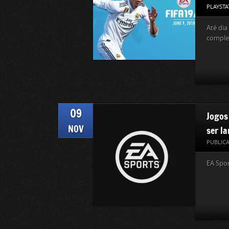
PLAYSTA
Até dia
complet
09
Jogos
NOV
ser l
PUBLIC
EA Spo