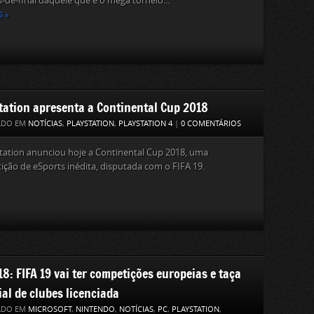
-de-final daquele que é o mega torneio...
S »
tation apresenta a Continental Cup 2018
ADO EM
NOTÍCIAS
,
PLAYSTATION
,
PLAYSTATION 4
|
0 COMENTÁRIOS
tation anunciou hoje a Continental Cup 2018, uma
ção de eSports inédita, disputada com o FIFA 19.
8: FIFA 19 vai ter competições europeias e taça
al de clubes licenciada
ADO EM
MICROSOFT
,
NINTENDO
,
NOTÍCIAS
,
PC
,
PLAYSTATION
,