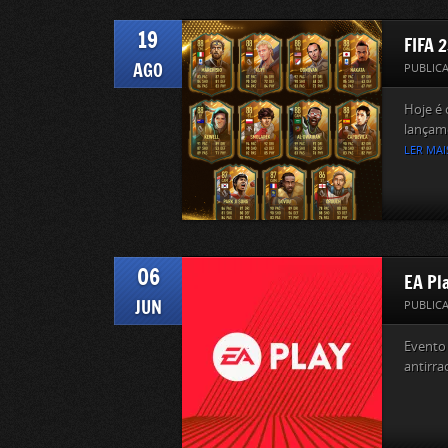
19
FIFA 
AGO
PUBLIC
Hoje é 
lançame
LER MAI
06
EA Pl
JUN
PUBLIC
Evento 
antirra