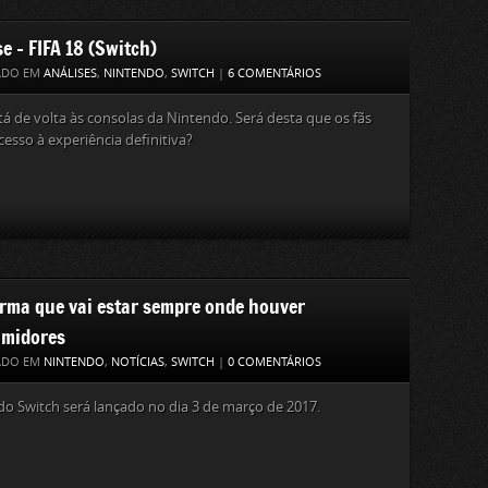
e – FIFA 18 (Switch)
ADO EM
ANÁLISES
,
NINTENDO
,
SWITCH
|
6 COMENTÁRIOS
tá de volta às consolas da Nintendo. Será desta que os fãs
cesso à experiência definitiva?
irma que vai estar sempre onde houver
midores
ADO EM
NINTENDO
,
NOTÍCIAS
,
SWITCH
|
0 COMENTÁRIOS
o Switch será lançado no dia 3 de março de 2017.