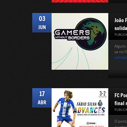
03
João 
JUN
solid
PUBLIC
Alguns 
se no F
LER MAI
17
FC Po
ABR
final
PUBLIC
O ponta