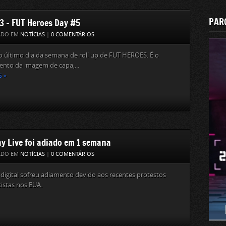
PAR
23 – FUT Heroes Day #5
ADO EM
NOTÍCIAS
|
0 COMENTÁRIOS
o último dia da semana de roll up de FUT HEROES. É o
nto da imagem de capa,...
S »
ay Live foi adiado em 1 semana
ADO EM
NOTÍCIAS
|
0 COMENTÁRIOS
digital sofreu adiamento devido aos recentes protestos
cistas nos EUA.