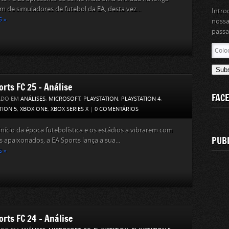
m de simuladores de futebol da EA, desta vez...
Intro
S »
nossa
passa
Coloc
aqui
o
Sub
teu
orts FC 25 – Análise
ender
FAC
de
ADO EM
ANÁLISES
,
MICROSOFT
,
PLAYSTATION
,
PLAYSTATION 4
,
email
TION 5
,
XBOX ONE
,
XBOX SERIES X
|
0 COMENTÁRIOS
nício da época futebolística e os estádios a vibrarem com
PUB
s apaixonados, a EA Sports lança a sua...
S »
orts FC 24 – Análise