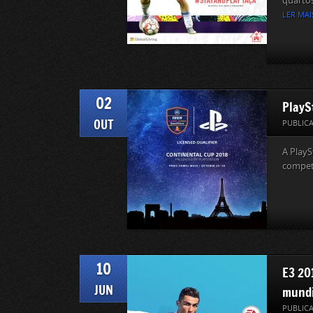
quartos
LER MAI
02
PlayS
OUT
PUBLIC
A PlayS
competi
10
E3 201
JUN
mundi
PUBLIC