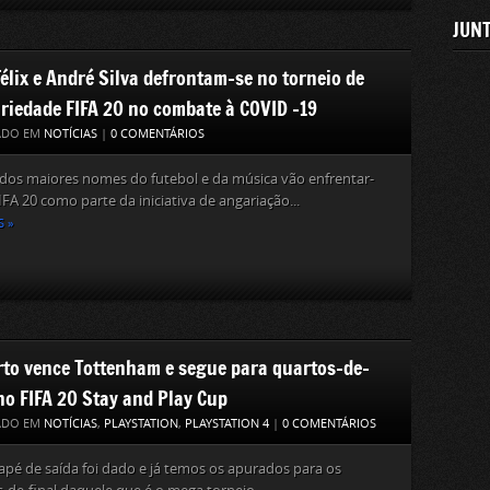
JUNT
Félix e André Silva defrontam-se no torneio de
ariedade FIFA 20 no combate à COVID -19
ADO EM
NOTÍCIAS
|
0 COMENTÁRIOS
dos maiores nomes do futebol e da música vão enfrentar-
IFA 20 como parte da iniciativa de angariação...
S »
rto vence Tottenham e segue para quartos-de-
 no FIFA 20 Stay and Play Cup
ADO EM
NOTÍCIAS
,
PLAYSTATION
,
PLAYSTATION 4
|
0 COMENTÁRIOS
pé de saída foi dado e já temos os apurados para os