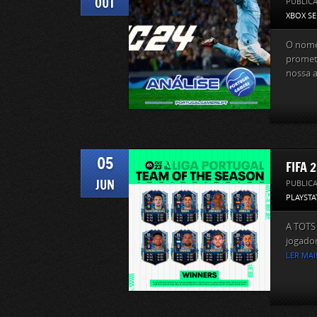
OUT
PUBLIC
XBOX SE
O nome 
promete
nossa a
05
FIFA 
JUN
PUBLIC
PLAYSTA
A TOTS 
jogador
LER MAI