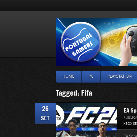
HOME
PC
PLAYSTATION
Tagged: Fifa
26
EA Sp
SET
PUBLIC
XBOX SE
EA Spo