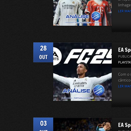
linhage
LER MAI
28
EA Sp
OUT
PUBLIC
PLAYSTA
Com o i
cântico
LER MAI
03
EA Sp