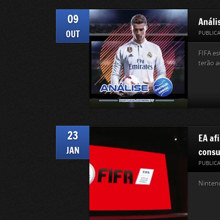
09
Anális
OUT
PUBLIC
FIFA es
terão a
23
EA af
JAN
consu
PUBLIC
Nintend