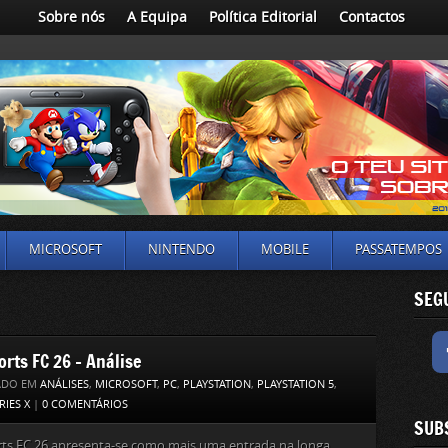
Sobre nós
A Equipa
Política Editorial
Contactos
MICROSOFT
NINTENDO
MOBILE
PASSATEMPOS
SEG
orts FC 26 – Análise
ADO EM
ANÁLISES
,
MICROSOFT
,
PC
,
PLAYSTATION
,
PLAYSTATION 5
,
RIES X
|
0 COMENTÁRIOS
SUB
rts FC 26 apresenta-se como mais uma entrada na longa