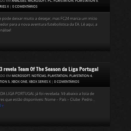
ADO EM
ANÁLISES
,
MICROSOFT
,
PC
,
PLAYSTATION
,
PLAYSTATION 5
,
RIES X
|
0 COMENTÁRIOS
pode deixar muito a desejar, mas FC24 marca um início
dor para a nova aventura futebolística da EA. Lê aqui, a
nálise!
23 revela Team Of The Season da Liga Portugal
ADO EM
MICROSOFT
,
NOTÍCIAS
,
PLAYSTATION
,
PLAYSTATION 4
,
TION 5
,
XBOX ONE
,
XBOX SERIES X
|
0 COMENTÁRIOS
DA LIGA PORTUGAL já foi revelada. Vê abaixo a lista de
es que estão disponíveis: Nome – País – Clube Pedro...
S »