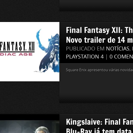
Final Fantasy XII: T
Novo trailer de 14 
PUBLICADO EM
NOTÍCIAS
,
PLAYSTATION 4
|
0 COMEN
Square Enix apresentou várias novid
Kingslaive: Final Fa
Blu-Ray já tem data