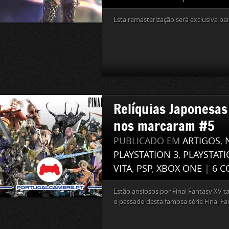
Esta remasterização será exclusiva par
Relíquias Japonesas
nos marcaram #5
PUBLICADO EM
ARTIGOS
,
PLAYSTATION 3
,
PLAYSTATI
VITA
,
PSP
,
XBOX ONE
|
6 C
Estão ansiosos por Final Fantasy XV
o passado desta famosa série Final F