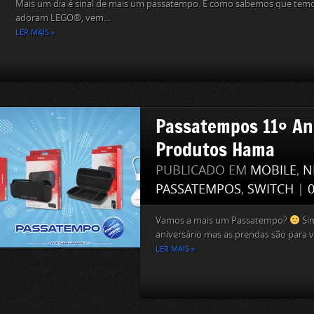
Mais um dia é sinal de mais um passatempo. E como sabemos que temo
adoram LEGO®, vem...
LER MAIS »
Passatempos 11º Ani
Produtos Hama
PUBLICADO EM
MOBILE
,
N
PASSATEMPOS
,
SWITCH
|
Vamos a mais um Passatempo?
Si
aniversário mas as prendas são para v
LER MAIS »