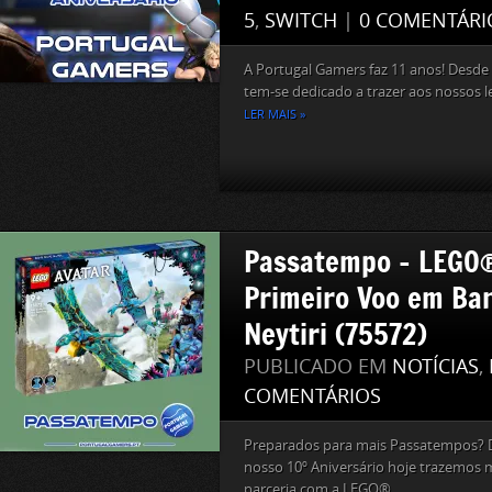
5
,
SWITCH
|
0 COMENTÁRI
A Portugal Gamers faz 11 anos! Desde
tem-se dedicado a trazer aos nossos le
LER MAIS »
Passatempo – LEGO®
Primeiro Voo em Ba
Neytiri (75572)
PUBLICADO EM
NOTÍCIAS
,
COMENTÁRIOS
Preparados para mais Passatempos? 
nosso 10º Aniversário hoje trazemos
parceria com a LEGO®...