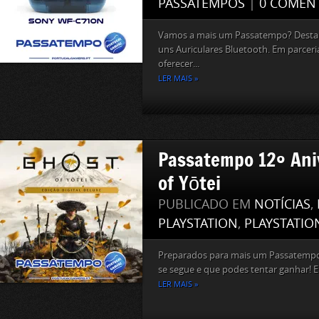
PASSATEMPOS
|
0 COMEN
Vamos a mais um Passatempo? Desta 
uns Auriculares Bluetooth. Em parcer
oferecer...
LER MAIS »
Passatempo 12º Ani
of Yōtei
PUBLICADO EM
NOTÍCIAS
,
PLAYSTATION
,
PLAYSTATIO
Preparados para mais um Passatempo?
se segue e que podes tentar ganhar! Em
LER MAIS »