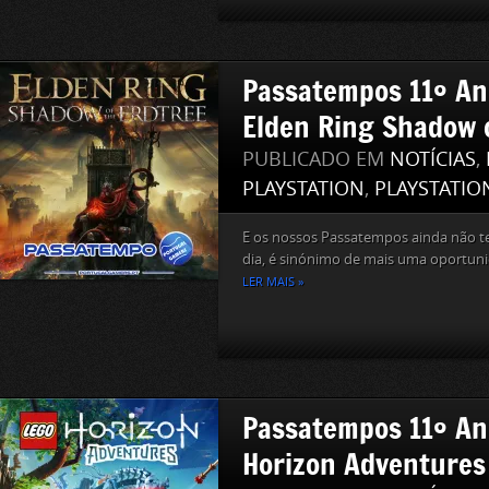
Passatempos 11º Ani
Elden Ring Shadow o
PUBLICADO EM
NOTÍCIAS
,
PLAYSTATION
,
PLAYSTATIO
E os nossos Passatempos ainda não t
dia, é sinónimo de mais uma oportuni
LER MAIS »
Passatempos 11º An
Horizon Adventures