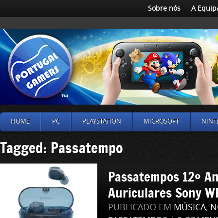
Sobre nós
A Equip
HOME
PC
PLAYSTATION
MICROSOFT
NINT
Tagged: Passatempo
Passatempos 12º An
Auriculares Sony W
PUBLICADO EM
MÚSICA
,
N