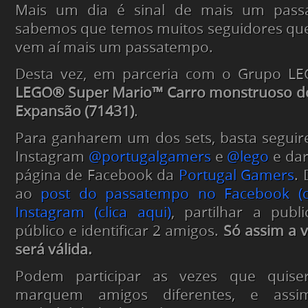
Mais um dia é sinal de mais um pas
sabemos que temos muitos seguidores q
vem aí mais um passatempo.
Desta vez, em parceria com o Grupo LE
LEGO® Super Mario™ Carro monstruoso do
Expansão (71431)
.
Para ganharem um dos sets, basta seguir
Instagram
@portugalgamers
e
@lego
e dar
página de Facebook da
Portugal Gamers
. 
ao
post do passatempo no Facebook (cl
Instagram (clica aqui)
, partilhar a pub
público e identificar 2 amigos.
Só assim a v
será válida.
Podem participar as vezes que quis
marquem amigos diferentes, e ass