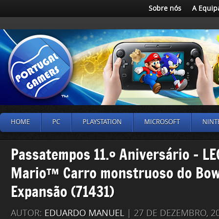
Sobre nós
A Equip
HOME
PC
PLAYSTATION
MICROSOFT
NINT
Passatempos 11.º Aniversário – L
Mario™ Carro monstruoso do Bows
Expansão (71431)
AUTOR:
EDUARDO MANUEL
| 27 DE DEZEMBRO, 2