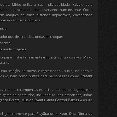
oras, Mirko utiliza a sua Individualidade,
Rabbit
, para
alha e aproximar-se dos adversários num instante. Como
e em ataques de curta distância implacáveis, encadeando
pressão sobre os inimigos.
nclui:
ador que desencadeia ondas de choque;
ndente;
 anula projéteis.
cuperar instantaneamente e investir contra os alvos, Mirko
stante.
a seleção de novos e regressados visuais, incluindo o
Mirko, bem como outfits para personagens como
Present
eventos e recompensas especiais, dando aos jogadores a
 gama de conteúdos, incluindo roupas, emoticons, linhas
gency Events
,
Mission Events
,
Area Control Battles
e muito
vel gratuitamente para
PlayStation 4, Xbox One, Nintendo