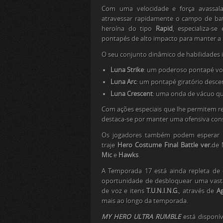
Com uma velocidade e força avassalad
atravessar rapidamente o campo de bat
heroína do tipo
Rapid
, especializa-s
pontapés de alto impacto para manter a 
O seu conjunto dinâmico de habilidades i
Luna Strike
: um poderoso pontapé vo
Luna Arc
: um pontapé giratório desce
Luna Crescent
: uma onda de vácuo que
Com ações especiais que lhe permitem re
destaca-se por manter uma ofensiva con
Os jogadores também podem esperar um
traje
Hero Costume Final Battle ver.
de 
Mic
e
Hawks
.
A Temporada 17 está ainda repleta de 
oportunidade de desbloquear uma vasta
de voz e itens
T.U.N.I.N.G.
, através de
A
mais ao longo da temporada.
MY HERO ULTRA RUMBLE
está disponí