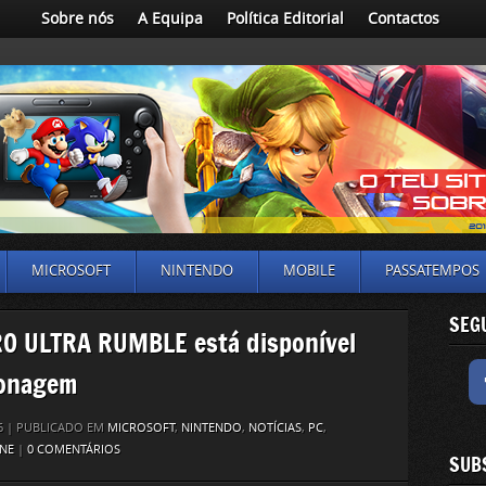
Sobre nós
A Equipa
Política Editorial
Contactos
MICROSOFT
NINTENDO
MOBILE
PASSATEMPOS
SEG
O ULTRA RUMBLE está disponível
sonagem
26 | PUBLICADO EM
MICROSOFT
,
NINTENDO
,
NOTÍCIAS
,
PC
,
NE
|
0 COMENTÁRIOS
SUB