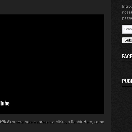
Intro
nossa
passa
Coloc
aqui
o
Sub
teu
ender
FAC
de
email
PUB
MBLE
começa hoje e apresenta Mirko, a Rabbit Hero, como