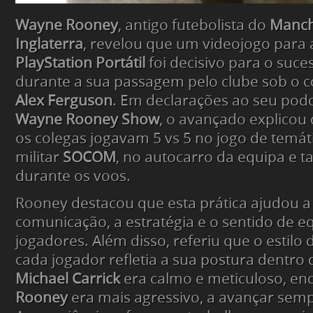
Wayne Rooney
, antigo futebolista do
Manch
Inglaterra
, revelou que um videojogo para 
PlayStation Portátil
foi decisivo para o suce
durante a sua passagem pelo clube sob o
Alex Ferguson
. Em declarações ao seu pod
Wayne Rooney Show
, o avançado explicou 
os colegas jogavam 5 vs 5 no jogo de temát
militar
SOCOM
, no autocarro da equipa e
durante os voos.
Rooney destacou que esta prática ajudou a
comunicação, a estratégia e o sentido de e
jogadores. Além disso, referiu que o estilo d
cada jogador refletia a sua postura dentro
Michael Carrick
era calmo e meticuloso, en
Rooney
era mais agressivo, a avançar semp