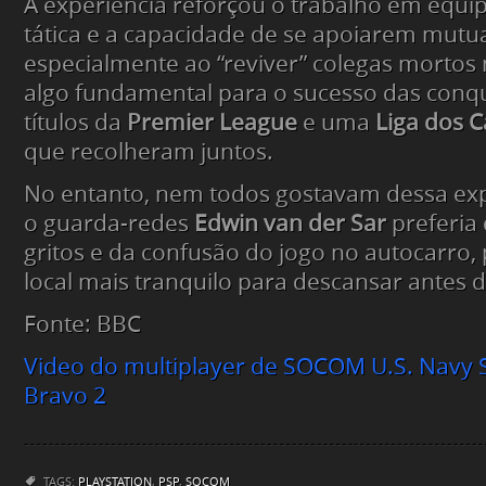
A experiência reforçou o trabalho em equi
tática e a capacidade de se apoiarem mut
especialmente ao “reviver” colegas mortos 
algo fundamental para o sucesso das conqu
títulos da
Premier League
e uma
Liga dos 
que recolheram juntos.
No entanto, nem todos gostavam dessa exp
o guarda-redes
Edwin van der Sar
preferia 
gritos e da confusão do jogo no autocarro
local mais tranquilo para descansar antes d
Fonte: BBC
Video do multiplayer de SOCOM U.S. Navy 
Bravo 2
TAGS:
PLAYSTATION
,
PSP
,
SOCOM