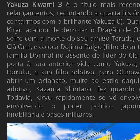
Yakuza Kiwami 3
é o título mais recent
relançamentos, recontando a quarta históri
contarmos com o brilhante Yakuza 0). Qu
Kiryu acabou de derrotar o Dragão de O
sofre com a morte do seu amigo Terada, o 
Clâ Omi, e coloca Dojima Daigo (filho do ant
família Dojima) no assento de líder do Clã
porta à sua anterior vida como Yakuza,
Haruka, a sua filha adotiva, para Okina
abrir um orfanato, muito ao estilo daqu
adotivo, Kazama Shintaro, fez quando 
Todavia, Kiryu rapidamente se vê envo
envolvendo o poder político japonê
imobiliária e bases militares.