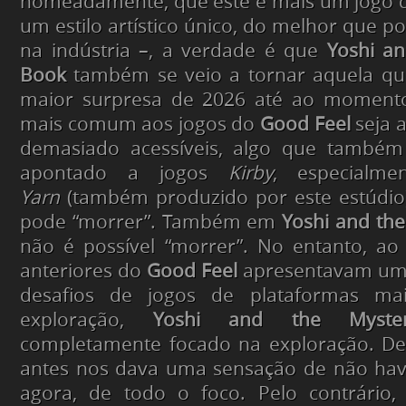
nomeadamente, que este é mais um jogo
um estilo artístico único, do melhor que 
na indústria –, a verdade é que
Yoshi an
Book
também se veio a tornar aquela qu
maior surpresa de 2026 até ao momento. 
mais comum aos jogos do
Good Feel
seja a
demasiado acessíveis, algo que tamb
apontado a jogos
Kirby
, especialm
Yarn
(também produzido por este estúdio
pode “morrer”. Também em
Yoshi and th
não é possível “morrer”. No entanto, ao
anteriores do
Good Feel
apresentavam um
desafios de jogos de plataformas mais
exploração,
Yoshi and the Myste
completamente focado na exploração. De
antes nos dava uma sensação de não have
agora, de todo o foco. Pelo contrário,