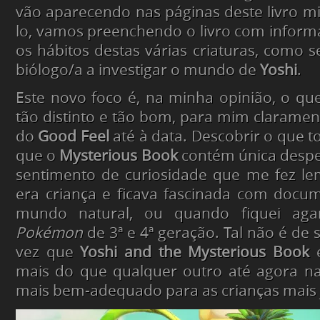
vão aparecendo nas páginas deste livro mis
lo, vamos preenchendo o livro com inform
os hábitos destas várias criaturas, como 
biólogo/a a investigar o mundo de
Yoshi
.
Este novo foco é, na minha opinião, o que 
tão distinto e tão bom, para mim clarament
do
Good Feel
até à data. Descobrir o que t
que o
Mysterious Book
contém única desp
sentimento de curiosidade que me fez l
era criança e ficava fascinada com docu
mundo natural, ou quando fiquei aga
Pokémon
de 3ª e 4ª geração. Tal não é de
vez que
Yoshi and the Mysterious Book
é
mais do que qualquer outro até agora n
mais bem-adequado para as crianças mais 